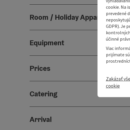
vyhľadávaní
cookie. Na 
prevedené do
Room / Holiday Appartement
neposkytujú
GDPR). Je p
kontrolných
účinné právn
Equipment
Viac informá
prijímate s
prostredníc
Prices
Zakázať vš
cookie
Catering
Arrival