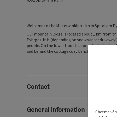
4582
Spital am Pyhrn
Welcome to the Mitterwinklerreith in Spital am P
Our mountain lodge is located about 1 km from the 
Pyhrgas. It is (depending on snow winter driveway!
people. On the lower floor is a room including kit
and behind the cottage cozy benches and tables inv
Contact
General information
Chceme vám