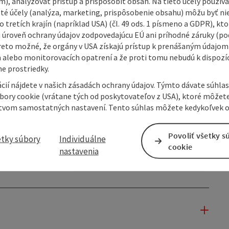
m), analyzovať prístup a prispôsobiť obsah. Na tieto účely použí
isté účely (analýza, marketing, prispôsobenie obsahu) môžu byť ni
 tretích krajín (napríklad USA) (čl. 49 ods. 1 písmeno a GDPR), kto
 úroveň ochrany údajov zodpovedajúcu EÚ ani príhodné záruky (podľ
reto možné, že orgány v USA získajú prístup k prenášaným údajom
 alebo monitorovacích opatrení a že proti tomu nebudú k dispozíc
e prostriedky.
cií nájdete v našich zásadách ochrany údajov. Týmto dávate súhlas
úbory cookie (vrátane tých od poskytovateľov z USA), ktoré môžet
tvom samostatných nastavení. Tento súhlas môžete kedykoľvek o
Povoliť všetky s
etky súbory
Individuálne
cookie
nastavenia