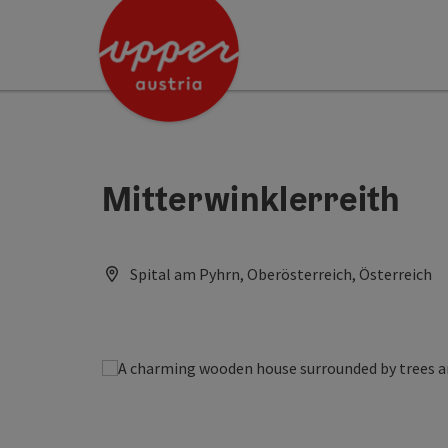
Accesskey
Accesskey
[0]
[2]
Mitterwinklerreith
Spital am Pyhrn, Oberösterreich, Österreich