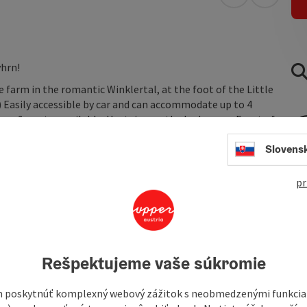
open in Googl
Open in
yhrn!
farm in the romantic Winklertal, at the foot of the Little
) Easily accessible by car and can accommodate up to 4
chen & pantry available. Upstairs are the bedrooms. Front of
ite you to linger.
Slovens
pr
Rešpektujeme vaše súkromie
 poskytnúť komplexný webový zážitok s neobmedzenými funkciam