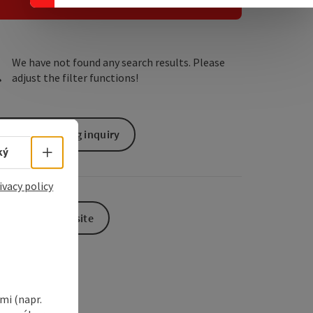
e Maps
 Apple Maps
We have not found any search results. Please
adjust the filter functions!
non-binding inquiry
Select language - Open menu
ký
ivacy policy
To the website
i (napr.