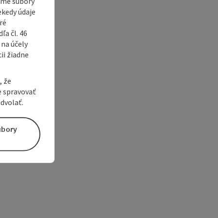
vame súbory
ekedy údaje
ré
a čl. 46
 na účely
ii žiadne
, že
e spravovať
dvolať.
úbory