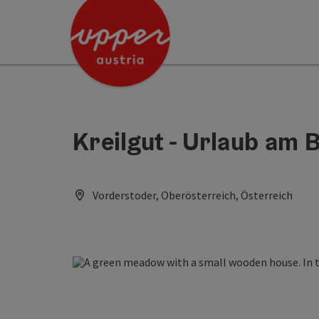
Accesskey
Accesskey
[0]
[2]
Kreilgut - Urlaub am 
Vorderstoder, Oberösterreich, Österreich