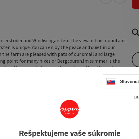
open in Googl
Open in
Hinterstoder and Windischgarsten. The view of the mountains
sten is unique. You can enjoy the peace and quiet in our
 the farm are pleased with pats of our small and large
rting point for many hikes or Bergtouren.Im summer is the
 free tickets and discounts for various attractions of the
Slovens
pr
Rešpektujeme vaše súkromie