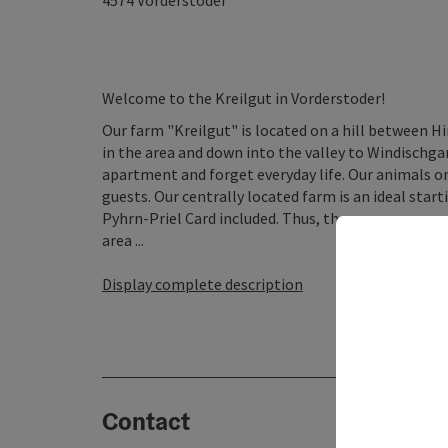
4574
Vorderstoder
Welcome to the Kreilgut in Vorderstoder!
Our farm "Kreilgut" is located on a hill between 
in the area and down into the valley to Windischgar
apartment and forget everyday life. Our animals on
guests. Our centrally located farm is an ideal sta
Pyhrn-Priel Card included. Thus, there are numerous
area ...
Display complete description
Contact