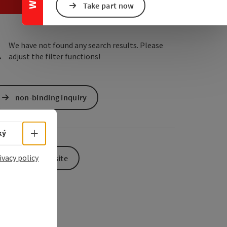
e Maps
 Apple Maps
Take part now
We have not found any search results. Please
adjust the filter functions!
non-binding inquiry
Select language - Open menu
ký
ivacy policy
To the website