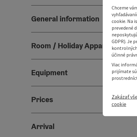
Chceme vám
vyhľadávaní
General information
cookie. Na 
prevedené do
neposkytujú
GDPR). Je p
Room / Holiday Appartement
kontrolných
účinné právn
Viac informá
Equipment
prijímate s
prostredníc
Zakázať vš
Prices
cookie
Arrival