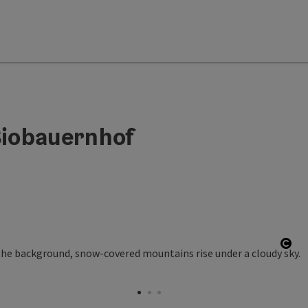
Biobauernhof
Ope