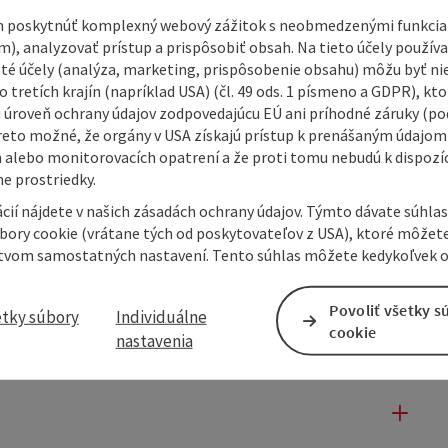
 poskytnúť komplexný webový zážitok s neobmedzenými funkciam
m), analyzovať prístup a prispôsobiť obsah. Na tieto účely použí
isté účely (analýza, marketing, prispôsobenie obsahu) môžu byť ni
 tretích krajín (napríklad USA) (čl. 49 ods. 1 písmeno a GDPR), kto
 úroveň ochrany údajov zodpovedajúcu EÚ ani príhodné záruky (podľ
reto možné, že orgány v USA získajú prístup k prenášaným údajom
 alebo monitorovacích opatrení a že proti tomu nebudú k dispozíc
e prostriedky.
cií nájdete v našich zásadách ochrany údajov. Týmto dávate súhlas
úbory cookie (vrátane tých od poskytovateľov z USA), ktoré môžet
tvom samostatných nastavení. Tento súhlas môžete kedykoľvek o
Povoliť všetky s
etky súbory
Individuálne
cookie
nastavenia