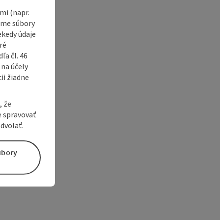
i (napr.
vame súbory
ekedy údaje
ré
a čl. 46
 na účely
ii žiadne
, že
e spravovať
dvolať.
úbory