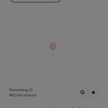
Pamesberg 23
open in Googl
Open in
4813
Altmünster