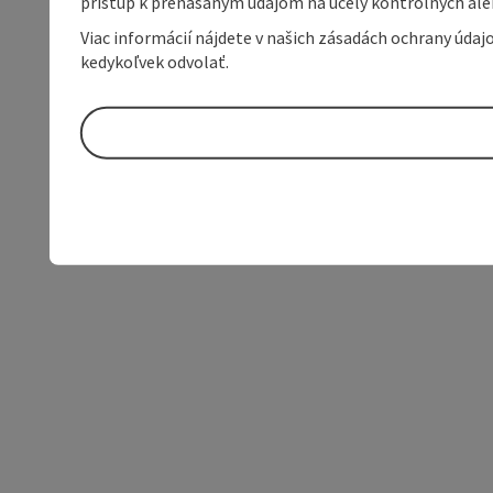
prístup k prenášaným údajom na účely kontrolných aleb
Viac informácií nájdete v našich zásadách ochrany úda
kedykoľvek odvolať.