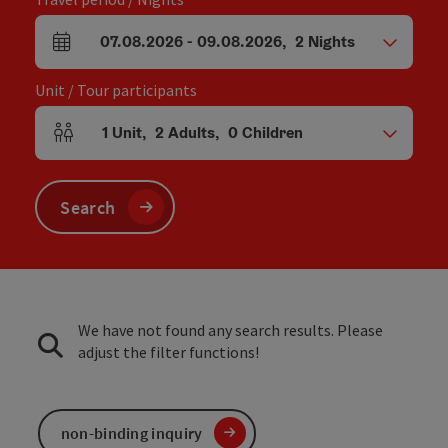
07.08.2026
-
09.08.2026
,
2
Nights
arrival and departure fields
Unit / Tour participants
1
Unit
,
2
Adults
,
0
Children
Number of units and person fields
Search
We have not found any search results. Please
adjust the filter functions!
non-binding inquiry