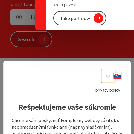
Unit / Tour participants
great prizes!
1
Unit
,
2
Adults
,
0
Children
Take part now
Number of units and person fields
Search
Slove
We have not found any search results. Please
Select
adjust the filter functions!
privacy policy
Rešpektujeme vaše súkromie
non-binding inquiry
Chceme vám poskytnúť komplexný webový zážitok s
neobmedzenými funkciami (napr. vyhľadávaním),
analyzovať prístup a prispôsobiť obsah. Na tieto účely