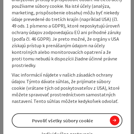
House in quiet location. 15 minutes walk along the
používame súbory cookie. Na isté účely (analýza,
traun river oon beautiful path to the town centre of
marketing, prispôsobenie obsahu) môžu byť niekedy
Gmunden. Directly situated at the "Traunufer" bicycle
údaje prevedené do tretích krajín (napríklad USA) (čl.
track from Gmunden to Linz.
49 ods. 1 písmeno a GDPR), ktoré neposkytujú úroveň
ochrany údajov zodpovedajúcu EÚ ani príhodné záruky
(podľa čl. 46 GDPR). Je preto možné, že orgány v USA
získajú prístup k prenášaným údajom na účely
kontrolných alebo monitorovacích opatrení a že
Contact
proti tomu nebudú k dispozícii žiadne účinné právne
prostriedky.
Viac informácií nájdete v našich zásadách ochrany
General information
údajov. Týmto dávate súhlas, že prijímate súbory
cookie (vrátane tých od poskytovateľov z USA), ktoré
môžete spravovať prostredníctvom samostatných
Room / Holiday Appartement
nastavení. Tento súhlas môžete kedykoľvek odvolať.
Equipment
Povoliť všetky súbory cookie
Prices