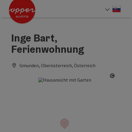
Accesskey
Accesskey
[0]
[2]
Slove
Select
Inge Bart,
Ferienwohnung
Gmunden, Oberösterreich, Österreich
Open co