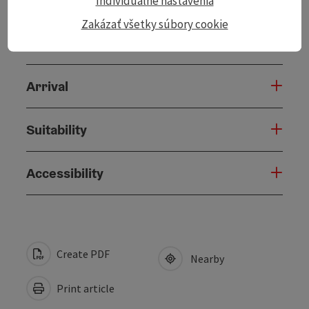
Individuálne nastavenia
Zakázať všetky súbory cookie
Catering
Arrival
Suitability
Accessibility
Create PDF
Nearby
Print article