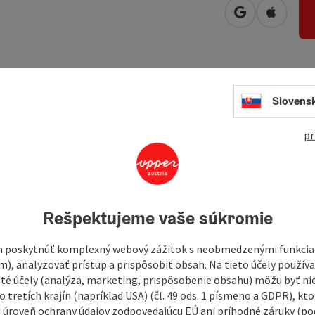
open in Googl
Open in
nsterer fishing bay with private dock and ladder, a boat
Slovens
nter of Altmünster It's about 3 minutes. The pier is located
 house. Shops nearby. In the comfortably furnished
pr
es every morning
Rešpektujeme vaše súkromie
 poskytnúť komplexný webový zážitok s neobmedzenými funkciam
m), analyzovať prístup a prispôsobiť obsah. Na tieto účely použí
isté účely (analýza, marketing, prispôsobenie obsahu) môžu byť ni
 tretích krajín (napríklad USA) (čl. 49 ods. 1 písmeno a GDPR), kto
 úroveň ochrany údajov zodpovedajúcu EÚ ani príhodné záruky (podľ