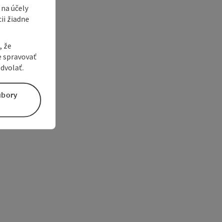
 na účely
ii žiadne
, že
e spravovať
dvolať.
úbory