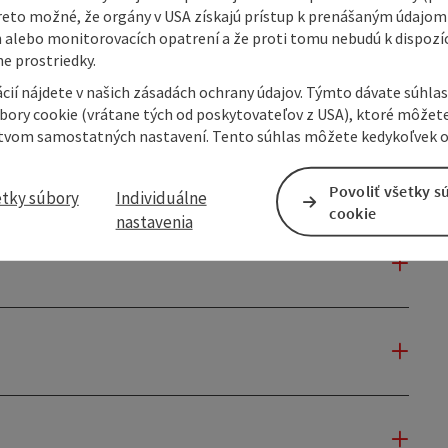
reto možné, že orgány v USA získajú prístup k prenášaným údajom
 alebo monitorovacích opatrení a že proti tomu nebudú k dispozíc
e prostriedky.
cií nájdete v našich zásadách ochrany údajov. Týmto dávate súhlas
úbory cookie (vrátane tých od poskytovateľov z USA), ktoré môžet
tvom samostatných nastavení. Tento súhlas môžete kedykoľvek o
Povoliť všetky s
etky súbory
Individuálne
cookie
nastavenia