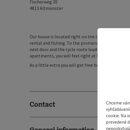
Fischerweg 20
4813
Altmünster
Our house is located right on the lake in the Altmü
rental and fishing. To the promenade and in the ce
next door and the cycle route leads right past our
apartments, you will feel right at home.
As a little extra you will get free breakfast pastri
Contact
Chceme vám
vyhľadávaní
cookie. Na 
prevedené do
General information
neposkytujú