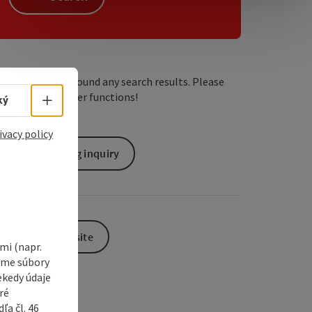
e Maps
 Apple Maps
We have not found any search results. Please
adjust the filter functions!
Select language - Open menu
ký
ivacy policy
non-binding inquiry
To the website
i (napr.
vame súbory
ekedy údaje
ré
a čl. 46