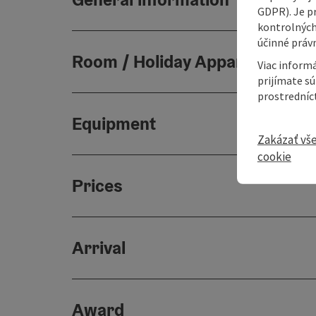
GDPR). Je p
kontrolných
účinné právn
Room / Holiday Appartement
Viac informá
prijímate s
prostredníc
Equipment
Zakázať vš
cookie
Prices
Arrival
Award