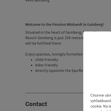
4943
Geinberg
Welcome to the Pension Winhardt in Geinberg!
Situated in the heart of Geinberg, but still very qui
Resort Geinberg is just 150 meters away, where you
will be fulfilled there.
Enjoy spacious, lovingly furnished rooms. An extens
child-friendly
biker friendly
directly opposite the Spa Resort Geinberg
Chceme vám
vyhľadávaní
Contact
cookie. Na 