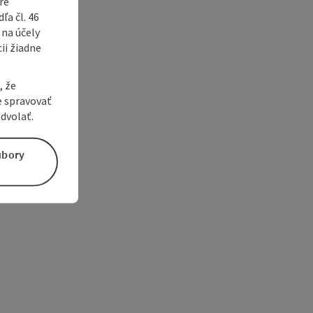
ré
a čl. 46
 na účely
ii žiadne
, že
e spravovať
dvolať.
úbory