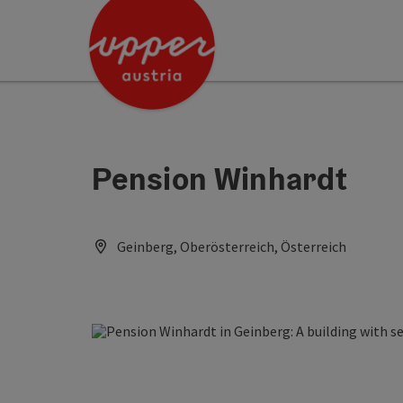
Accesskey
Accesskey
[0]
[2]
Pension Winhardt
Geinberg, Oberösterreich, Österreich