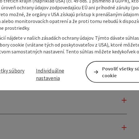
 tretích krajín (napríklad USA) (čl. 49 ods. 1 písmeno a GDPR), kto
 úroveň ochrany údajov zodpovedajúcu EÚ ani príhodné záruky (podľ
reto možné, že orgány v USA získajú prístup k prenášaným údajom
 alebo monitorovacích opatrení a že proti tomu nebudú k dispozíc
e prostriedky.
cií nájdete v našich zásadách ochrany údajov. Týmto dávate súhlas
úbory cookie (vrátane tých od poskytovateľov z USA), ktoré môžet
tvom samostatných nastavení. Tento súhlas môžete kedykoľvek o
Povoliť všetky s
etky súbory
Individuálne
cookie
nastavenia