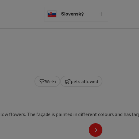
Select languag
Slovenský
Wi-Fi
pets allowed
next slide