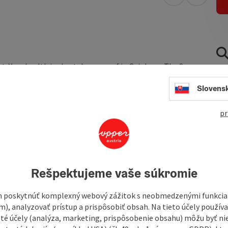
open in Googl
Open in
et. Your health is also taken care of in Geinberg. The Spa
 get a 10% discount with your guest card. All your wishes
Slovens
ive and varied breakfast ensures a good start to the day.
pr
Rešpektujeme vaše súkromie
 poskytnúť komplexný webový zážitok s neobmedzenými funkciam
m), analyzovať prístup a prispôsobiť obsah. Na tieto účely použí
isté účely (analýza, marketing, prispôsobenie obsahu) môžu byť ni