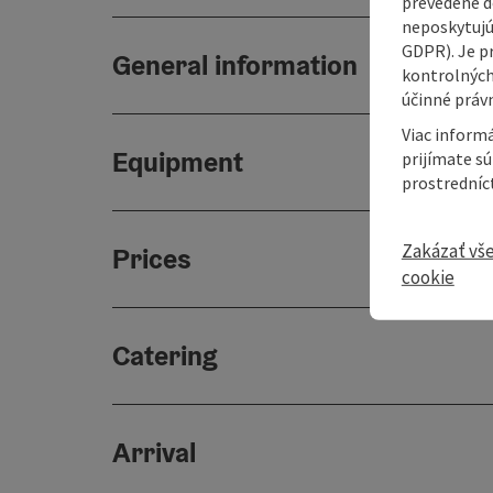
prevedené do
neposkytujú
GDPR). Je p
General information
kontrolných
účinné právn
Viac informá
Equipment
prijímate s
prostredníc
Zakázať vš
Prices
cookie
Catering
Arrival