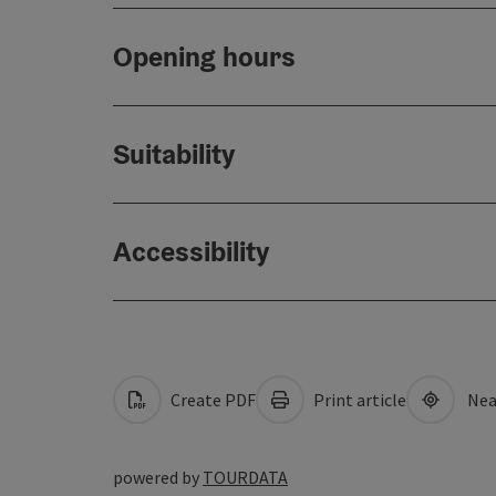
Opening hours
Suitability
Accessibility
Create PDF
Print article
Nea
powered by
TOURDATA