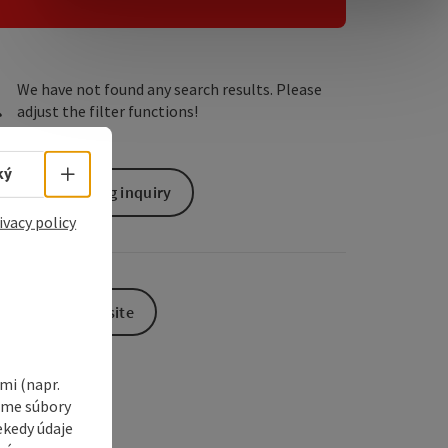
e Maps
 Apple Maps
We have not found any search results. Please
adjust the filter functions!
Select language - Open menu
ký
non-binding inquiry
ivacy policy
To the website
i (napr.
vame súbory
ekedy údaje