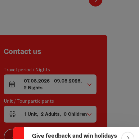
Contact us
Travel period / Nights
07.08.2026
-
09.08.2026
,
arrival and departure fields
2
Nights
Unit / Tour participants
Collapse banner
1
Unit
,
2
Adults
,
0
Children
Number of units and person fields
Give feedback and win holidays
Search