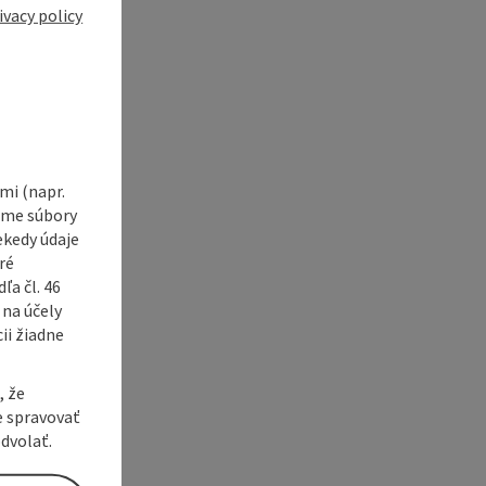
ivacy policy
i (napr.
vame súbory
ekedy údaje
ré
a čl. 46
 na účely
ii žiadne
, že
e spravovať
dvolať.