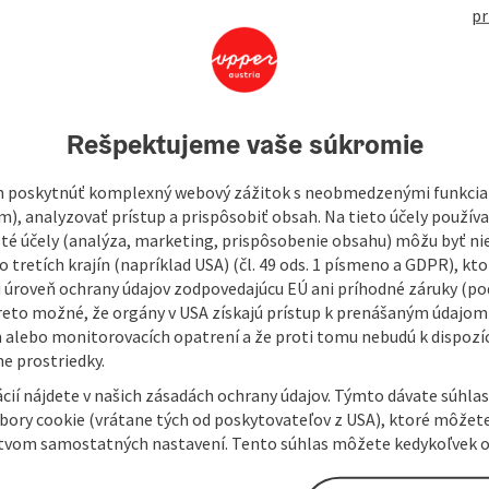
pr
Rešpektujeme vaše súkromie
 poskytnúť komplexný webový zážitok s neobmedzenými funkciam
m), analyzovať prístup a prispôsobiť obsah. Na tieto účely použí
isté účely (analýza, marketing, prispôsobenie obsahu) môžu byť ni
 tretích krajín (napríklad USA) (čl. 49 ods. 1 písmeno a GDPR), kto
 úroveň ochrany údajov zodpovedajúcu EÚ ani príhodné záruky (podľ
reto možné, že orgány v USA získajú prístup k prenášaným údajom
 alebo monitorovacích opatrení a že proti tomu nebudú k dispozíc
e prostriedky.
cií nájdete v našich zásadách ochrany údajov. Týmto dávate súhlas
úbory cookie (vrátane tých od poskytovateľov z USA), ktoré môžet
tvom samostatných nastavení. Tento súhlas môžete kedykoľvek o