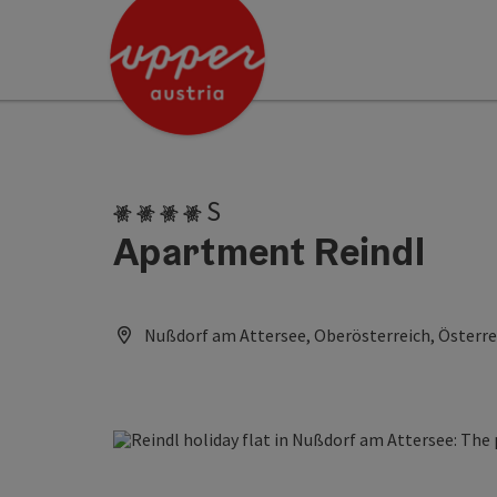
Accesskey
Accesskey
[0]
[2]
4 Edelweiss superior
S
Apartment Reindl
Nußdorf am Attersee, Oberösterreich, Österre