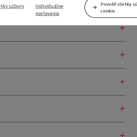
Povoliť všetky s
etky súbory
Individuálne
cookie
nastavenia