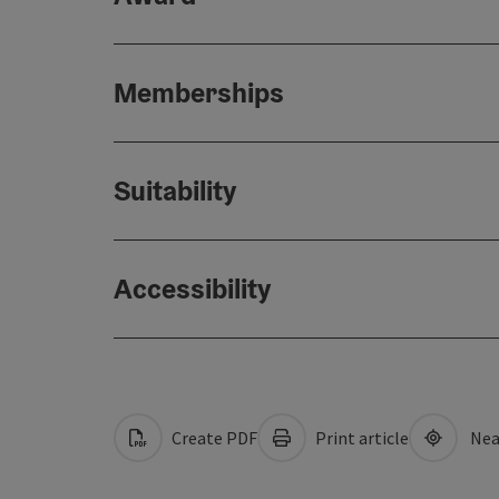
Memberships
Suitability
Accessibility
Create PDF
Print article
Nea