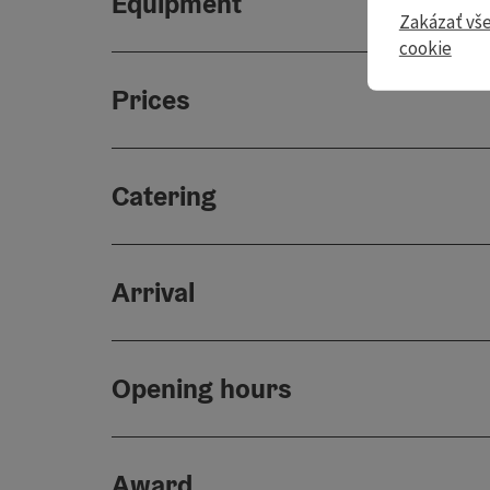
Equipment
Zakázať vš
cookie
Prices
Catering
Arrival
Opening hours
Award