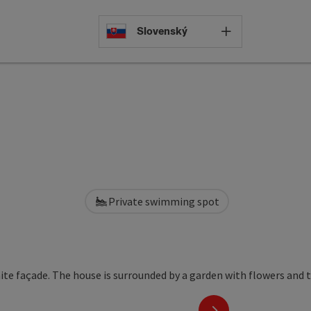
Select languag
Slovenský
Private swimming spot
next slide