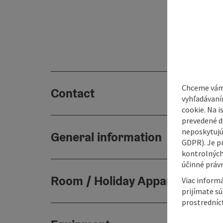
Chceme vám
Contact
vyhľadávaní
cookie. Na 
prevedené do
neposkytujú
General information
GDPR). Je p
kontrolných
účinné právn
Room / Holiday Appartement
Viac informá
prijímate s
prostredníc