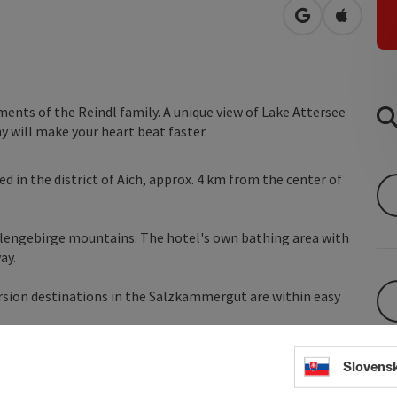
open in Googl
Open in
ments of the Reindl family. A unique view of Lake Attersee
 will make your heart beat faster.
 in the district of Aich, approx. 4 km from the center of
llengebirge mountains. The hotel's own bathing area with
ay.
rsion destinations in the Salzkammergut are within easy
Slovens