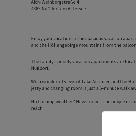
Aich-Weinbergstraße 4
4865
Nußdorf am Attersee
Enjoy your vacation in the spacious vacation apart
and the Höllengebirge mountains from the balcony
The family-friendly vacation apartments are located
Nußdorf.
With wonderful views of Lake Attersee and the Hö
jetty and changing room is just a 5-minute walk aw
No bathing weather? Never mind - the unique excu
reach.