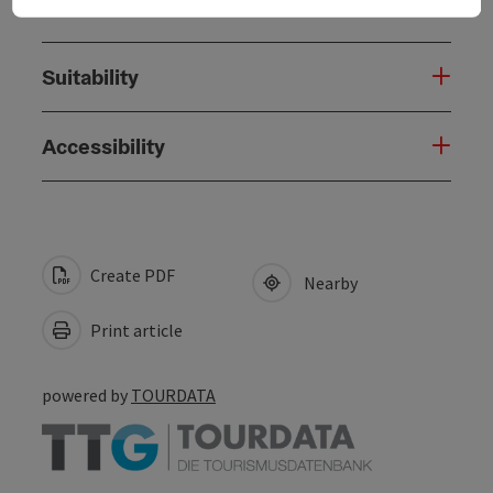
Arrival
Suitability
Accessibility
Create PDF
Nearby
Print article
powered by
TOURDATA