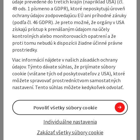
údaje prevedené do tretích krajín (napríklad USA) (čl.
49 ods. 1 písmeno a GDPR), ktoré neposkytujú úroveň
approx. 4 km outside the village centre
ochrany údajov zodpovedajúcu EÚ ani príhodné záruky
4 guest rooms (2 double rooms, 2 triple rooms)
(podľa čl. 46 GDPR). Je preto možné, že orgány v USA
with shower/WC, fridge, some with cooking facilities
získajú prístup k prenášaným údajom na účely
kontrolných alebo monitorovacích opatrení a že
proti tomu nebudú k dispozícii žiadne účinné právne
prostriedky.
Viac informácií nájdete v našich zásadách ochrany
Contact
údajov. Týmto dávate súhlas, že prijímate súbory
cookie (vrátane tých od poskytovateľov z USA), ktoré
môžete spravovať prostredníctvom samostatných
General information
nastavení. Tento súhlas môžete kedykoľvek odvolať.
Equipment
Povoliť všetky súbory cookie
Prices
Individuálne nastavenia
Zakázať všetky súbory cookie