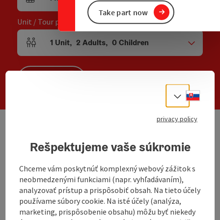
arrival and departure fields
Take part now
Unit / Tour participants
1
Unit
,
2
Adults
,
0
Children
Number of units and person fields
Search
Slove
Select
privacy policy
We have not found any search results. Please
Rešpektujeme vaše súkromie
adjust the filter functions!
Chceme vám poskytnúť komplexný webový zážitok s
neobmedzenými funkciami (napr. vyhľadávaním),
analyzovať prístup a prispôsobiť obsah. Na tieto účely
non-binding inquiry
používame súbory cookie. Na isté účely (analýza,
marketing, prispôsobenie obsahu) môžu byť niekedy