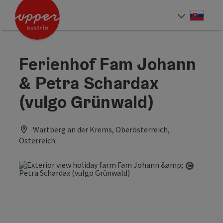
Accesskey
Accesskey
[0]
[2]
Slove
Select
Ferienhof Fam Johann
& Petra Schardax
(vulgo Grünwald)
Wartberg an der Krems, Oberösterreich,
Österreich
Open co