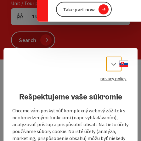
Unit / Tour participants
Take part now
1
Unit
,
2
Adults
,
0
Children
Number of units and person fields
Search
Slove
Select
We have not found any search results. Please
privacy policy
adjust the filter functions!
Rešpektujeme vaše súkromie
Chceme vám poskytnúť komplexný webový zážitok s
To the website
neobmedzenými funkciami (napr. vyhľadávaním),
analyzovať prístup a prispôsobiť obsah. Na tieto účely
používame súbory cookie. Na isté účely (analýza,
Inn in 4th generation of family ownership.
marketing, prispôsobenie obsahu) môžu byť niekedy