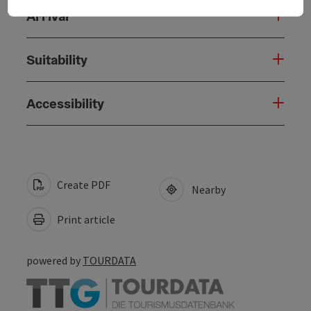
Arrival
Suitability
Accessibility
Create PDF
Nearby
Print article
powered by
TOURDATA