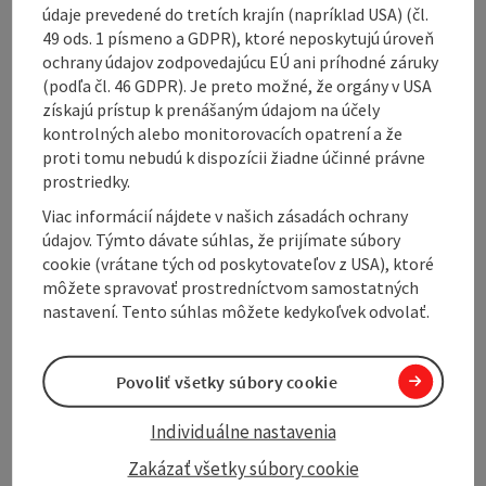
údaje prevedené do tretích krajín (napríklad USA) (čl.
Inn with 4 double rooms and home-style cooking.
49 ods. 1 písmeno a GDPR), ktoré neposkytujú úroveň
ochrany údajov zodpovedajúcu EÚ ani príhodné záruky
Speciality: Holzknechtnocka and ribs
(podľa čl. 46 GDPR). Je preto možné, že orgány v USA
získajú prístup k prenášaným údajom na účely
3 guest rooms with 60 / 20 / 20 seats
kontrolných alebo monitorovacích opatrení a že
proti tomu nebudú k dispozícii žiadne účinné právne
prostriedky.
Viac informácií nájdete v našich zásadách ochrany
Contact
údajov. Týmto dávate súhlas, že prijímate súbory
cookie (vrátane tých od poskytovateľov z USA), ktoré
môžete spravovať prostredníctvom samostatných
General information
nastavení. Tento súhlas môžete kedykoľvek odvolať.
Prices
Povoliť všetky súbory cookie
Individuálne nastavenia
Catering
Zakázať všetky súbory cookie