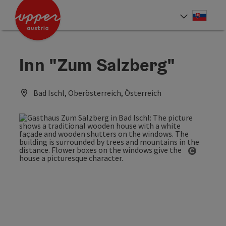
Accesskey
Accesskey
[0]
[2]
Slove
Select
Inn "Zum Salzberg"
Bad Ischl, Oberösterreich, Österreich
Open co