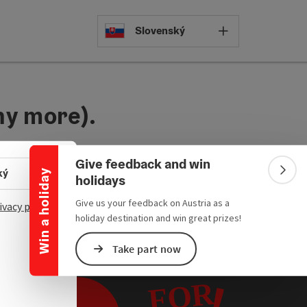
Select languag
Slovenský
any more).
Collapse banner
Give feedback and win
Select language - Open menu
ký
Win a holiday
Colla
holidays
Give us your feedback on Austria as a
ivacy policy
holiday destination and win great prizes!
Take part now