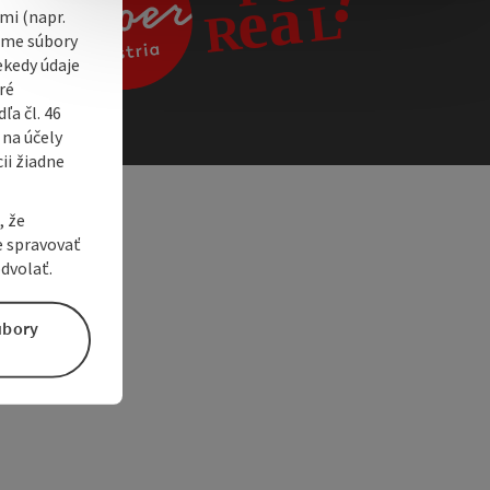
i (napr.
vame súbory
ekedy údaje
ré
a čl. 46
 na účely
ii žiadne
, že
e spravovať
dvolať.
úbory