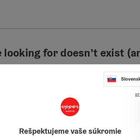
 looking for doesn’t exist (
Slovens
pr
Vyhlásenie o prístupnosti
Rešpektujeme vaše súkromie