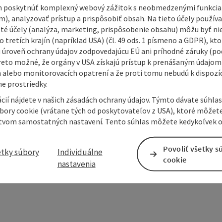
 poskytnúť komplexný webový zážitok s neobmedzenými funkciam
m), analyzovať prístup a prispôsobiť obsah. Na tieto účely použí
isté účely (analýza, marketing, prispôsobenie obsahu) môžu byť ni
 tretích krajín (napríklad USA) (čl. 49 ods. 1 písmeno a GDPR), kto
 úroveň ochrany údajov zodpovedajúcu EÚ ani príhodné záruky (podľ
reto možné, že orgány v USA získajú prístup k prenášaným údajom
 alebo monitorovacích opatrení a že proti tomu nebudú k dispozíc
e prostriedky.
cií nájdete v našich zásadách ochrany údajov. Týmto dávate súhlas
úbory cookie (vrátane tých od poskytovateľov z USA), ktoré môžet
tvom samostatných nastavení. Tento súhlas môžete kedykoľvek o
Povoliť všetky s
etky súbory
Individuálne
cookie
nastavenia