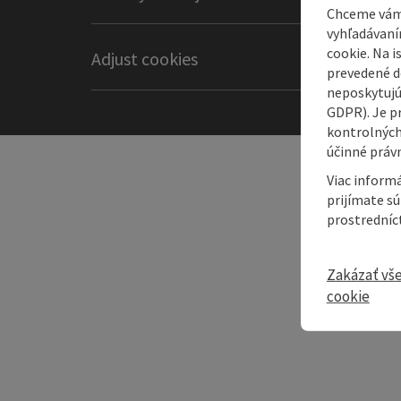
Chceme vám
vyhľadávaní
cookie. Na 
Adjust cookies
prevedené do
neposkytujú
GDPR). Je p
kontrolných
účinné právn
Viac informá
prijímate s
prostredníc
Zakázať vš
cookie