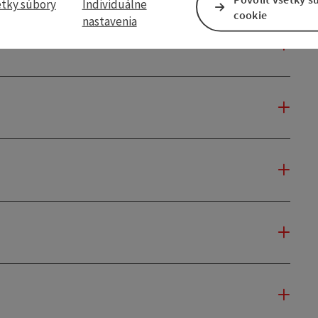
etky súbory
Individuálne
cookie
nastavenia