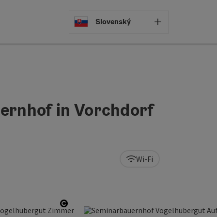
Select languag
Slovenský
uernhof in Vorchdorf
Wi-Fi
Open copyright