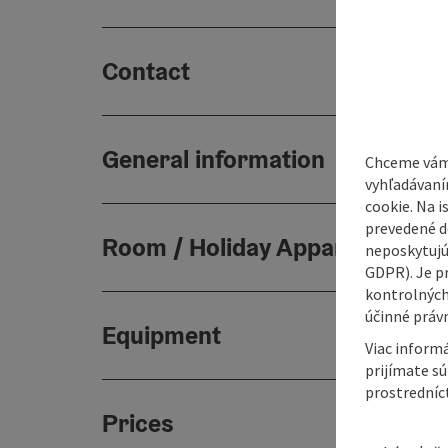
Contact
General information
Chceme vám
vyhľadávaní
cookie. Na 
prevedené do
Room / Holiday Appartement
neposkytujú
GDPR). Je p
kontrolných
účinné právn
Equipment
Viac informá
prijímate s
prostredníc
Prices