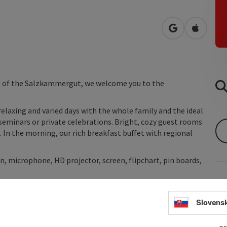
open in Googl
Open in
dge of the Salzkammergut, we welcome you to the
elaxing and varied days with the whole family and the ideal
seminars or private celebrations. Bright, cozy guest rooms
e. In the morning, our rich breakfast buffet with regional
n, microphone, HD projector, screen, flipchart, pin boards,
Slovens
pr