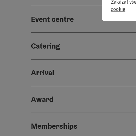
Zakázať vš
cookie
Event centre
Catering
Arrival
Award
Memberships