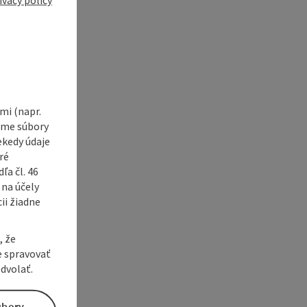
i (napr.
vame súbory
ekedy údaje
ré
a čl. 46
 na účely
ii žiadne
, že
e spravovať
dvolať.
úbory