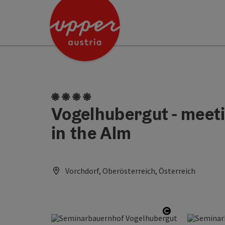
Accesskey
Accesskey
[0]
[2]
4 flowers
Vogelhubergut - meeti
in the Alm
Vorchdorf, Oberösterreich, Österreich
Open copyrig