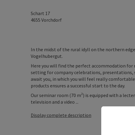
Schart 17
4655
Vorchdorf
In the midst of the rural idyll on the northern e
Vogelhubergut.
Here you will find the perfect accommodation for r
setting for company celebrations, presentations, 
await you, in which you will feel really comfortabl
products ensures a successful start to the day.
Our seminar room (70 m²) is equipped with a lecter
television and a video ...
Display complete description