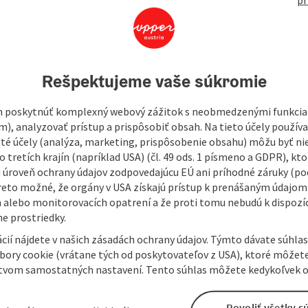
Rešpektujeme vaše súkromie
 poskytnúť komplexný webový zážitok s neobmedzenými funkciam
m), analyzovať prístup a prispôsobiť obsah. Na tieto účely použí
isté účely (analýza, marketing, prispôsobenie obsahu) môžu byť ni
 tretích krajín (napríklad USA) (čl. 49 ods. 1 písmeno a GDPR), kto
 úroveň ochrany údajov zodpovedajúcu EÚ ani príhodné záruky (podľ
reto možné, že orgány v USA získajú prístup k prenášaným údajom
 alebo monitorovacích opatrení a že proti tomu nebudú k dispozíc
e prostriedky.
cií nájdete v našich zásadách ochrany údajov. Týmto dávate súhlas
úbory cookie (vrátane tých od poskytovateľov z USA), ktoré môžet
tvom samostatných nastavení. Tento súhlas môžete kedykoľvek o
Povoliť všetky s