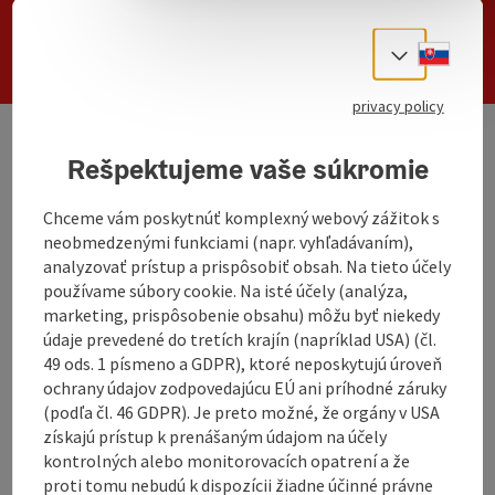
Search
Slove
Select
privacy policy
Rešpektujeme vaše súkromie
We have not found any search results. Please
adjust the filter functions!
Chceme vám poskytnúť komplexný webový zážitok s
neobmedzenými funkciami (napr. vyhľadávaním),
analyzovať prístup a prispôsobiť obsah. Na tieto účely
non-binding inquiry
používame súbory cookie. Na isté účely (analýza,
marketing, prispôsobenie obsahu) môžu byť niekedy
údaje prevedené do tretích krajín (napríklad USA) (čl.
49 ods. 1 písmeno a GDPR), ktoré neposkytujú úroveň
ochrany údajov zodpovedajúcu EÚ ani príhodné záruky
(podľa čl. 46 GDPR). Je preto možné, že orgány v USA
To the website
získajú prístup k prenášaným údajom na účely
kontrolných alebo monitorovacích opatrení a že
proti tomu nebudú k dispozícii žiadne účinné právne