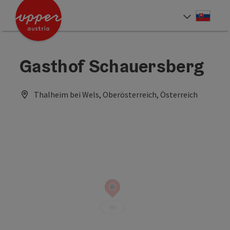
Accesskey
Accesskey
[0]
[2]
Slove
Select
Gasthof Schauersberg
Thalheim bei Wels, Oberösterreich, Österreich