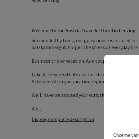
4860
Lenzing
Welcome to the Austria Traveller Hotel in Lenzing -
Surrounded by trees, our guesthouse is located in 
Salzkammergut. Forget the stress of everyday life 
Business trip or vacation. As a couple or with famil
Lake Attersee
with its crystal-clear drinking water
Attersee-Attergau vacation region or in the Salzk
Well, have we aroused your curiosity?
We ...
Display complete description
Chceme vám