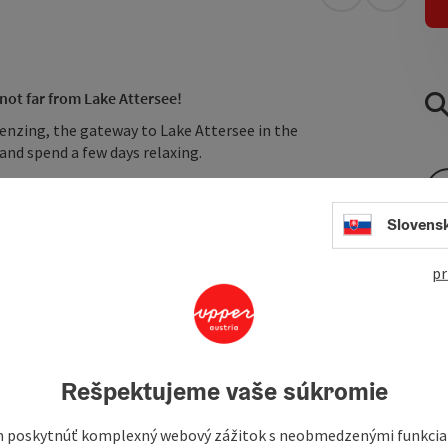
open in Googl
Open in
 not far from Lake Attersee!
Lenzing, the gateway to Lake Attersee in the
and spend a few days relaxing.
y, our cozy single to four-bed rooms are waiting for you.
Slovens
 is approx. 3.5 km away and the
excursion destinations
in the
ammergut can be reached in a short time.
pr
Rešpektujeme vaše súkromie
 poskytnúť komplexný webový zážitok s neobmedzenými funkciam