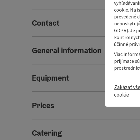
vyhľadávaní
cookie. Na 
prevedené do
Contact
neposkytujú
GDPR). Je p
kontrolných
účinné právn
General information
Viac informá
prijímate s
prostredníc
Equipment
Zakázať vš
cookie
Prices
Catering