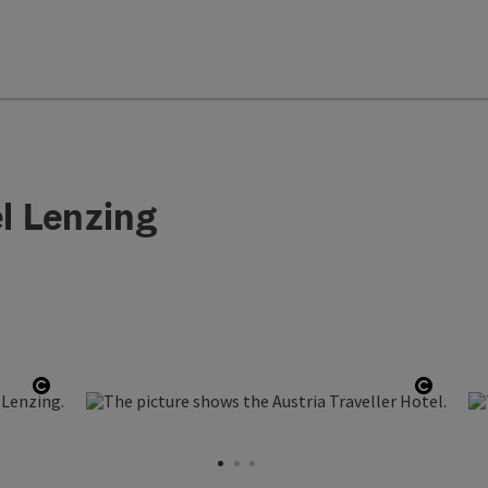
el Lenzing
Open copyright
Open c