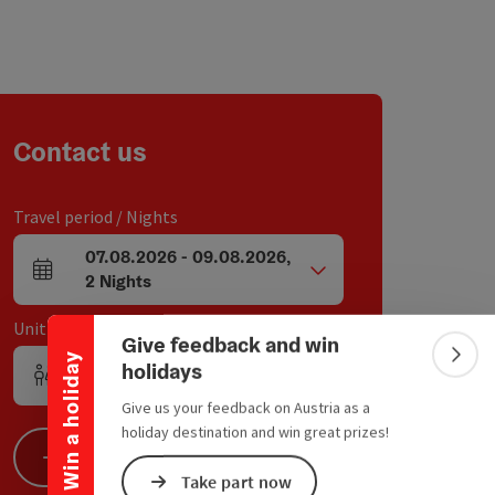
Contact us
Travel period / Nights
Collapse banner
07.08.2026
-
09.08.2026
,
arrival and departure fields
2
Nights
Unit / Tour participants
Give feedback and win
Win a holiday
Colla
holidays
1
Unit
,
2
Adults
,
0
Children
Number of units and person fields
Give us your feedback on Austria as a
holiday destination and win great prizes!
Search
Take part now