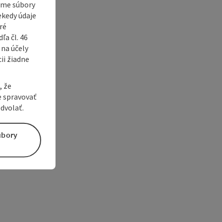
vame súbory
ekedy údaje
ré
a čl. 46
 na účely
ii žiadne
, že
e spravovať
dvolať.
úbory