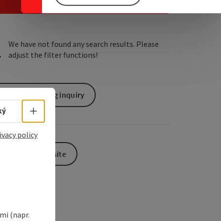
e Maps
 Apple Maps
We have not found any search results. Please
adjust the filter functions!
non-binding inquiry
Select language - Open menu
ký
ivacy policy
To the website
i (napr.