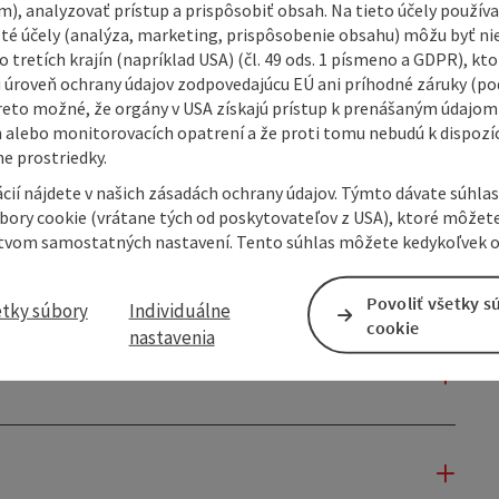
m), analyzovať prístup a prispôsobiť obsah. Na tieto účely použí
isté účely (analýza, marketing, prispôsobenie obsahu) môžu byť ni
 tretích krajín (napríklad USA) (čl. 49 ods. 1 písmeno a GDPR), kto
 úroveň ochrany údajov zodpovedajúcu EÚ ani príhodné záruky (podľ
reto možné, že orgány v USA získajú prístup k prenášaným údajom
 alebo monitorovacích opatrení a že proti tomu nebudú k dispozíc
e prostriedky.
cií nájdete v našich zásadách ochrany údajov. Týmto dávate súhlas
úbory cookie (vrátane tých od poskytovateľov z USA), ktoré môžet
tvom samostatných nastavení. Tento súhlas môžete kedykoľvek o
Povoliť všetky s
etky súbory
Individuálne
cookie
nastavenia