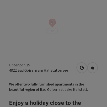
Unterjoch 15
open in Googl
Open in
4822
Bad Goisern am Hallstättersee
We offer two fully furnished apartments in the
beautiful region of Bad Goisern at Lake Hallstatt.
Enjoy a holiday close to the