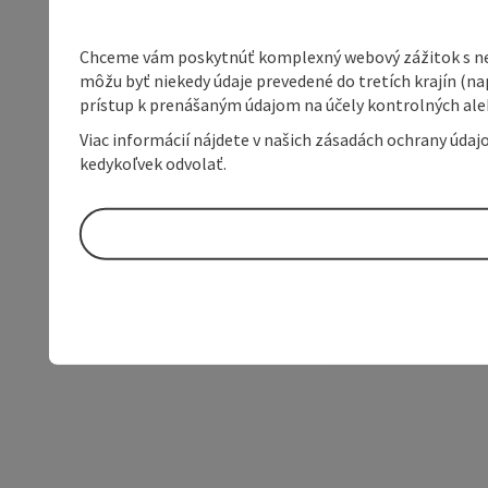
Chceme vám poskytnúť komplexný webový zážitok s neob
môžu byť niekedy údaje prevedené do tretích krajín (na
prístup k prenášaným údajom na účely kontrolných aleb
Viac informácií nájdete v našich zásadách ochrany úda
kedykoľvek odvolať.