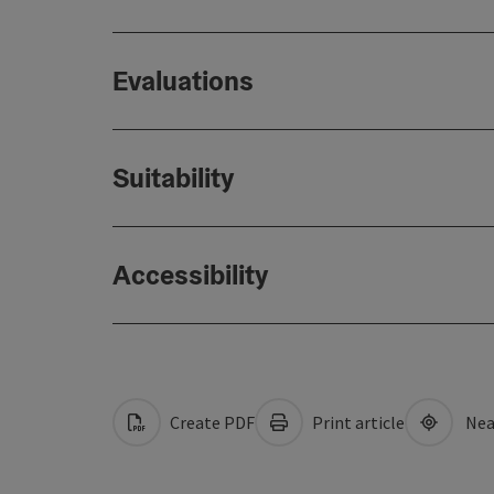
Evaluations
Suitability
Accessibility
Create PDF
Print article
Nea