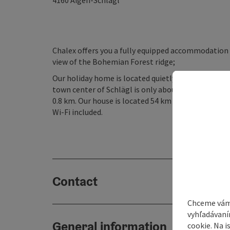
4160
Aigen-Schlägl
Chalex offers you a fully equipped accommodation o
view of the Bohemian Forest ridge;
Our holiday home is located quietly on a hill oppo
town center of Schlägl is only about 1 km away. A 
0.8 km. Our house is located 54 km from Linz. A dou
Wi-Fi included.
Contact
Chceme vám
vyhľadávaní
General information
cookie. Na 