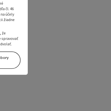
ré
a čl. 46
 na účely
ii žiadne
, že
e spravovať
dvolať.
úbory