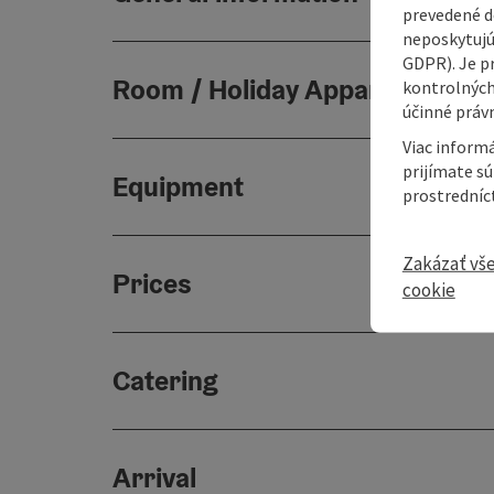
prevedené do
neposkytujú
GDPR). Je p
Room / Holiday Appartement
kontrolných
účinné právn
Viac informá
prijímate s
Equipment
prostredníc
Zakázať vš
Prices
cookie
Catering
Arrival