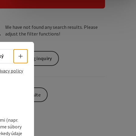
e Maps
 Apple Maps
We have not found any search results. Please
adjust the filter functions!
Select language - Open menu
ký
non-binding inquiry
ivacy policy
To the website
i (napr.
vame súbory
ekedy údaje