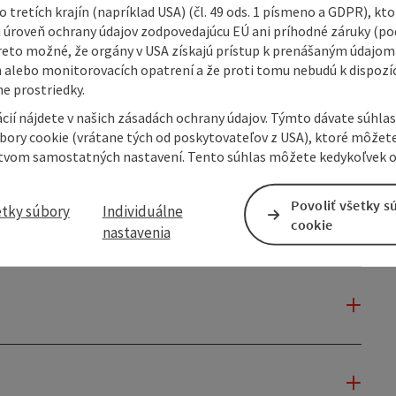
 tretích krajín (napríklad USA) (čl. 49 ods. 1 písmeno a GDPR), kto
 úroveň ochrany údajov zodpovedajúcu EÚ ani príhodné záruky (podľ
reto možné, že orgány v USA získajú prístup k prenášaným údajom
 alebo monitorovacích opatrení a že proti tomu nebudú k dispozíc
e prostriedky.
cií nájdete v našich zásadách ochrany údajov. Týmto dávate súhlas
úbory cookie (vrátane tých od poskytovateľov z USA), ktoré môžet
tvom samostatných nastavení. Tento súhlas môžete kedykoľvek o
Povoliť všetky s
etky súbory
Individuálne
cookie
nastavenia