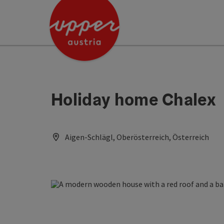
Accesskey
Accesskey
[0]
[2]
Holiday home Chalex
Aigen-Schlägl, Oberösterreich, Österreich