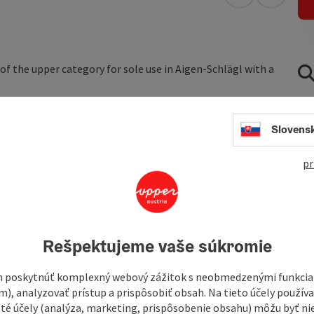
open in Googl
Open in
f the upper category for sole use in Aigen-Schlägl with a
site the town of Aigen and the monastery of Schlägl. The
nearby shopping option is available at a Spar market after
Slovens
ble garage and parking spaces are available free of charge.
pr
Rešpektujeme vaše súkromie
 poskytnúť komplexný webový zážitok s neobmedzenými funkciam
m), analyzovať prístup a prispôsobiť obsah. Na tieto účely použí
isté účely (analýza, marketing, prispôsobenie obsahu) môžu byť ni