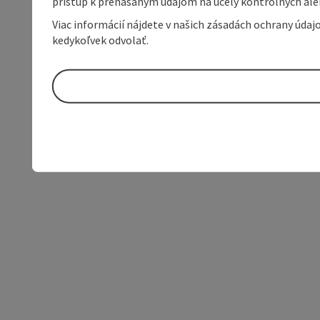
prístup k prenášaným údajom na účely kontrolných aleb
Viac informácií nájdete v našich zásadách ochrany úda
kedykoľvek odvolať.