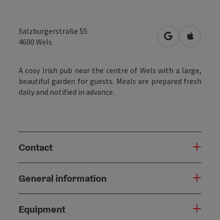
Salzburgerstraße 55
open in Googl
Open in
4600
Wels
A cosy Irish pub near the centre of Wels with a large,
beautiful garden for guests. Meals are prepared fresh
daily and notified in advance.
Contact
General information
Equipment