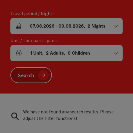
Travel period / Nights
07.08.2026
-
09.08.2026
,
2
Nights
arrival and departure fields
Unit / Tour participants
1
Unit
,
2
Adults
,
0
Children
Number of units and person fields
Search
We have not found any search results. Please
adjust the filter functions!