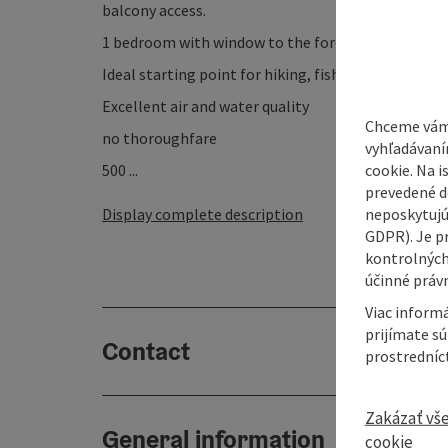
balcony access.
1 bedroom with window to the forest and a bathro
Ideal starting point for hiking, fishing, sailing and 
Excellent air and water quality
Chceme vám
no thoroughfare
vyhľadávaní
cookie. Na 
500 ...
prevedené do
neposkytujú
Display complete description
GDPR). Je p
kontrolných
účinné právn
Viac informá
prijímate s
Contact
prostredníc
Zakázať vš
General information
cookie