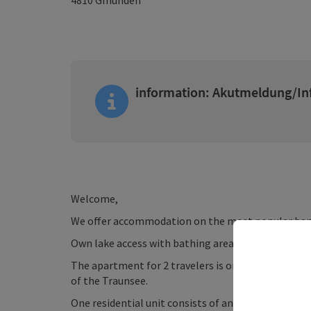
4810
Gmunden
information: Akutmeldung/In
Welcome,
We offer accommodation on the most popular bank 
Own lake access with bathing area, parasol and ga
The apartment for 2 travelers is on the 1st floor 
of the Traunsee.
One residential unit consists of an entrance hall-l