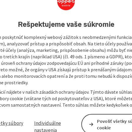
om with shower toilet. Free WiFi
cycling.
Rešpektujeme vaše súkromie
 poskytnúť komplexný webový zážitok s neobmedzenými funkciam
m), analyzovať prístup a prispôsobiť obsah. Na tieto účely použí
isté účely (analýza, marketing, prispôsobenie obsahu) môžu byť ni
 tretích krajín (napríklad USA) (čl. 49 ods. 1 písmeno a GDPR), kto
 úroveň ochrany údajov zodpovedajúcu EÚ ani príhodné záruky (podľ
reto možné, že orgány v USA získajú prístup k prenášaným údajom
 alebo monitorovacích opatrení a že proti tomu nebudú k dispozíc
e prostriedky.
cií nájdete v našich zásadách ochrany údajov. Týmto dávate súhlas
úbory cookie (vrátane tých od poskytovateľov z USA), ktoré môžet
tvom samostatných nastavení. Tento súhlas môžete kedykoľvek o
Povoliť všetky s
etky súbory
Individuálne
cookie
nastavenia