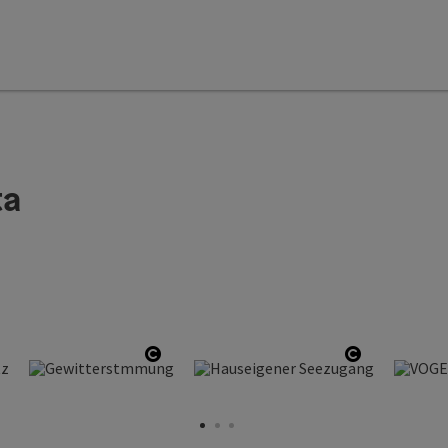
ta
Open copyright
Open copyr