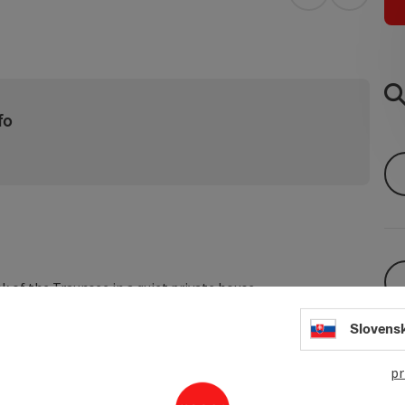
open in Googl
Open in
fo
of the Traunsee in a quiet private house.
rden furniture
Slovens
of the quiet house with a balcony and an unobstructed view
pr
iving room with kitchenette (fully equipped), large screen,