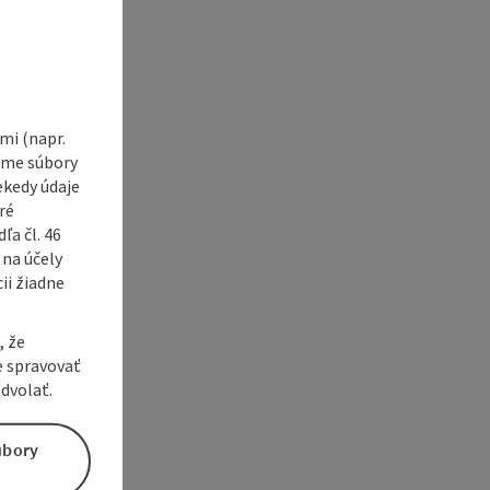
i (napr.
vame súbory
ekedy údaje
ré
a čl. 46
 na účely
ii žiadne
, že
e spravovať
dvolať.
úbory