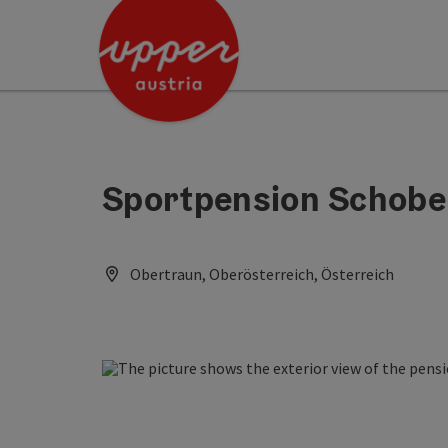
Accesskey
Accesskey
[0]
[2]
Sportpension Schobe
Obertraun, Oberösterreich, Österreich