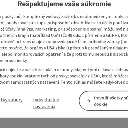
Rešpektujeme vaše súkromie
 poskytnúť komplexný webový zážitok s neobmedzenými funkciam
m), analyzovať prístup a prispôsobiť obsah. Na tieto účely použí
isté účely (analýza, marketing, prispôsobenie obsahu) môžu byť ni
 tretích krajín (napríklad USA) (čl. 49 ods. 1 písmeno a GDPR), kto
 úroveň ochrany údajov zodpovedajúcu EÚ ani príhodné záruky (podľ
reto možné, že orgány v USA získajú prístup k prenášaným údajom
 alebo monitorovacích opatrení a že proti tomu nebudú k dispozíc
e prostriedky.
cií nájdete v našich zásadách ochrany údajov. Týmto dávate súhlas
úbory cookie (vrátane tých od poskytovateľov z USA), ktoré môžet
tvom samostatných nastavení. Tento súhlas môžete kedykoľvek o
Povoliť všetky s
etky súbory
Individuálne
cookie
nastavenia