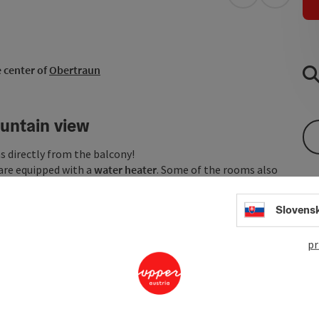
open in Googl
Open in
e center of
Obertraun
ountain view
s directly from the balcony!
are equipped with a
water heater
. Some of the rooms also
Slovens
ting point
for all activities. Whether you want to explore the
pr
 are exactly right.
..