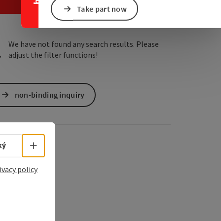
e Maps
 Apple Maps
Take part now
We have not found any search results. Please
adjust the filter functions!
non-binding inquiry
Select language - Open menu
ký
ivacy policy