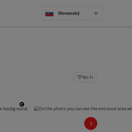
Select languag
Slovenský
Wi-Fi
Open copyright
next slide