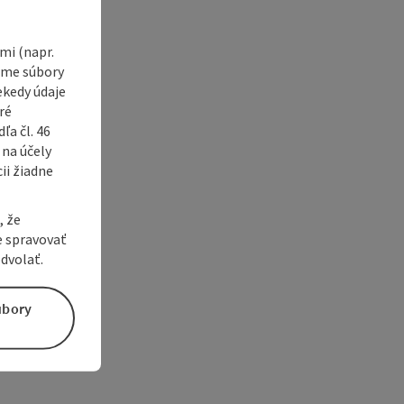
i (napr.
vame súbory
ekedy údaje
ré
a čl. 46
 na účely
ii žiadne
, že
e spravovať
dvolať.
úbory