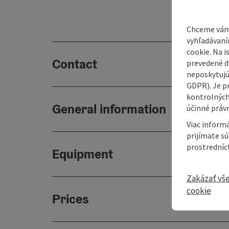
Chceme vám
vyhľadávaní
cookie. Na 
Contact
prevedené do
neposkytujú
GDPR). Je p
kontrolných
General information
účinné právn
Viac informá
prijímate s
prostredníc
Equipment
Zakázať vš
cookie
Prices