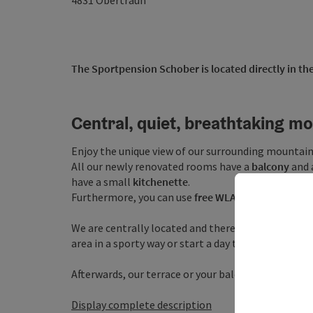
4831
Obertraun
The Sportpension Schober is located directly in th
Central, quiet, breathtaking m
Enjoy the unique view of our surrounding mountain
All our newly renovated rooms have a
balcony
and 
have a small
kitchenette
.
Furthermore, you can use
free WLAN
with us.
We are centrally located and therefore a
great star
area in a sporty way or start a day trip - with us you
Afterwards, our terrace or your balcony invites you .
Display complete description