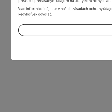
prístup k prenášaným údajom na účely kontrolných aleb
Viac informácií nájdete v našich zásadách ochrany úda
kedykoľvek odvolať.