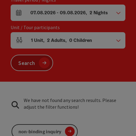
07.08.2026
-
09.08.2026
,
2
Nights
arrival and departure fields
Unit / Tour participants
1
Unit
,
2
Adults
,
0
Children
Number of units and person fields
Search
We have not found any search results. Please
adjust the filter functions!
non-binding inquiry