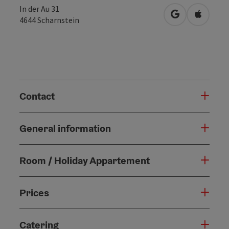
In der Au 31
open in Googl
Open in
4644
Scharnstein
Contact
General information
Room / Holiday Appartement
Prices
Catering