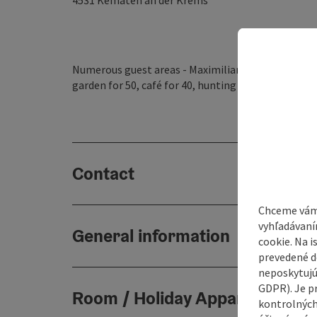
4531
Kematen an der Krems
Numerous guest areas - Maximilian Stub’n for 80, b
garden for 50, café for 40, hunting room for 25.
Contact
Chceme vám
vyhľadávaní
General information
cookie. Na 
prevedené do
neposkytujú
GDPR). Je p
Room / Holiday Appartement
kontrolných