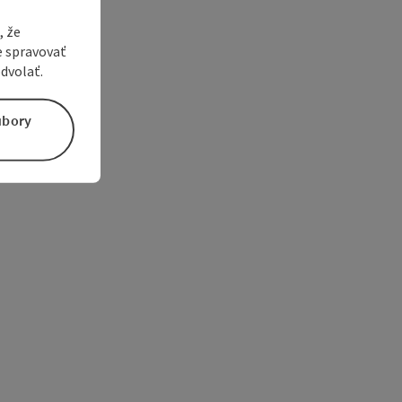
, že
e spravovať
dvolať.
úbory