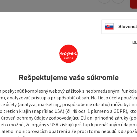
open in Googl
Open in
Slovens
allroom for 250, winter garden for 23, restaurant for 40,
pr
Rešpektujeme vaše súkromie
 poskytnúť komplexný webový zážitok s neobmedzenými funkciam
m), analyzovať prístup a prispôsobiť obsah. Na tieto účely použí
isté účely (analýza, marketing, prispôsobenie obsahu) môžu byť ni
 tretích krajín (napríklad USA) (čl. 49 ods. 1 písmeno a GDPR), kto
 úroveň ochrany údajov zodpovedajúcu EÚ ani príhodné záruky (podľ
reto možné, že orgány v USA získajú prístup k prenášaným údajom
 alebo monitorovacích opatrení a že proti tomu nebudú k dispozíc