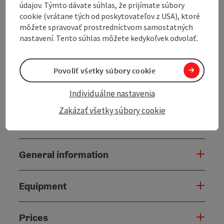
údajov. Týmto dávate súhlas, že prijímate súbory
outside the front door.
cookie (vrátane tých od poskytovateľov z USA), ktoré
Pure relaxation is also guaranteed by our
own bathing
môžete spravovať prostredníctvom samostatných
area at the Höllerersee
, which is only about 500
nastavení. Tento súhlas môžete kedykoľvek odvolať.
metres away and can be easily reached ...
Display complete description
Povoliť všetky súbory cookie
Individuálne nastavenia
Zakázať všetky súbory cookie
Contact
General information
Equipment
Prices