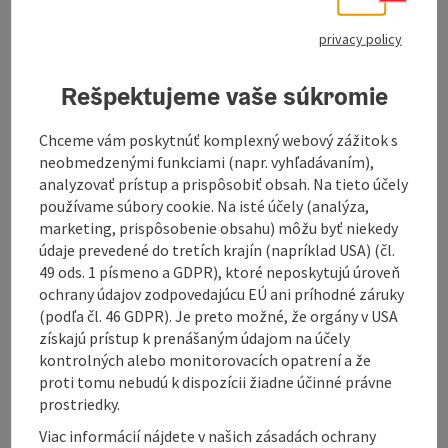
To the website
privacy policy
Rešpektujeme vaše súkromie
GÄSTEHAUS GUCEK
Chceme vám poskytnúť komplexný webový zážitok s
neobmedzenými funkciami (napr. vyhľadávaním),
Your time-out at the Höllerersee
analyzovať prístup a prispôsobiť obsah. Na tieto účely
Hello and welcome to Gästehaus Gucek in
používame súbory cookie. Na isté účely (analýza,
Haigermoos. We are a small family-run guesthouse.
marketing, prispôsobenie obsahu) môžu byť niekedy
Here you will find brand new rooms and holiday flats
údaje prevedené do tretích krajín (napríklad USA) (čl.
in various sizes. Additionally we offer you:
49 ods. 1 písmeno a GDPR), ktoré neposkytujú úroveň
WLAN and TV in the room
ochrany údajov zodpovedajúcu EÚ ani príhodné záruky
a large breakfast room with a communal
(podľa čl. 46 GDPR). Je preto možné, že orgány v USA
kitchen
získajú prístup k prenášaným údajom na účely
private terraces
kontrolných alebo monitorovacích opatrení a že
extra bed, cot and high chair if required
proti tomu nebudú k dispozícii žiadne účinné právne
plenty of parking spaces
prostriedky.
Viac informácií nájdete v našich zásadách ochrany
If you fancy a walk or a bike ride, you can start right