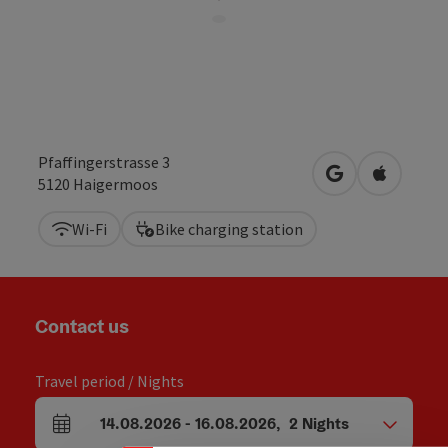
Pfaffingerstrasse 3
open in Google
Open in 
5120
Haigermoos
Wi-Fi
Bike charging station
Contact us
Travel period / Nights
14.08.2026
-
16.08.2026
,
2
Nights
arrival and departure fields