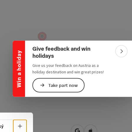
Collapse banner
Give feedback and win
Win a holiday
Colla
holidays
Give us your feedback on Austria as a
holiday destination and win great prizes!
Take part now
Select language - Open menu
ký
ingerweg 5