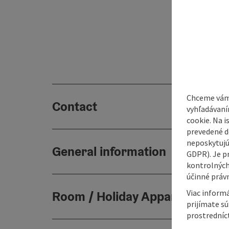
Chceme vám
Contact
vyhľadávaní
cookie. Na 
prevedené do
neposkytujú
General information
GDPR). Je p
kontrolných
účinné právn
Viac informá
Room / Holiday Appartement
prijímate s
prostredníc