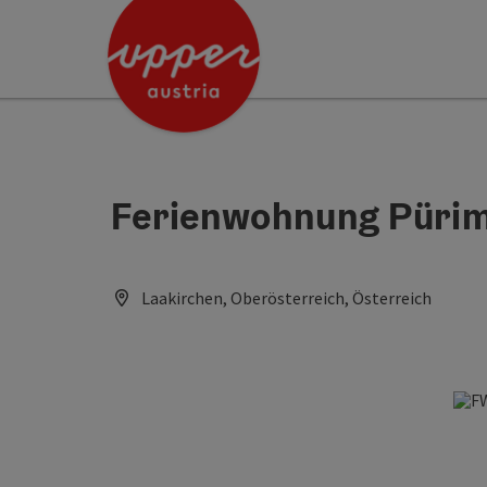
Accesskey
Accesskey
[0]
[2]
Ferienwohnung Püri
Laakirchen, Oberösterreich, Österreich