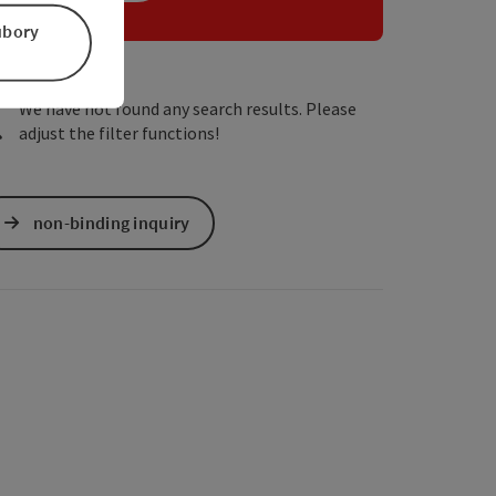
úbory
We have not found any search results. Please
adjust the filter functions!
non-binding inquiry