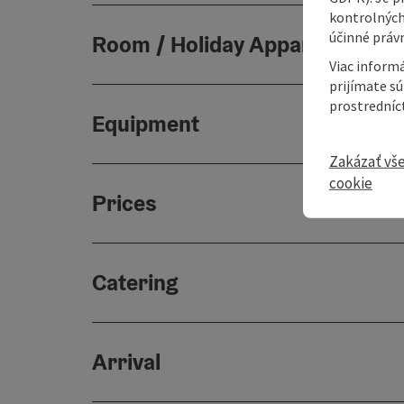
kontrolných
účinné právn
Room / Holiday Appartement
Viac informá
prijímate s
prostredníc
Equipment
Zakázať vš
cookie
Prices
Catering
Arrival