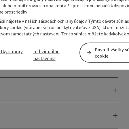
 alebo monitorovacích opatrení a že proti tomu nebudú k dispozíc
e prostriedky.
cií nájdete v našich zásadách ochrany údajov. Týmto dávate súhlas
úbory cookie (vrátane tých od poskytovateľov z USA), ktoré môžet
tvom samostatných nastavení. Tento súhlas môžete kedykoľvek o
Povoliť všetky s
etky súbory
Individuálne
cookie
nastavenia