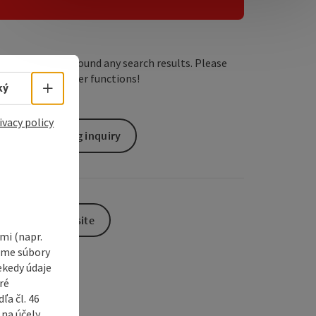
e Maps
 Apple Maps
We have not found any search results. Please
adjust the filter functions!
Select language - Open menu
ký
ivacy policy
non-binding inquiry
To the website
i (napr.
vame súbory
ekedy údaje
ré
a čl. 46
 na účely