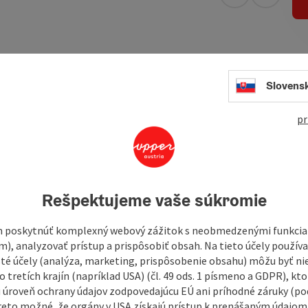
open in Googl
Open in
ments are locaded just about five kilometers into the next
Slovens
distance to the "Grüne Erde-Welt". Numerous hiking- and
 of the apartments. The peaceful location provides
pr
eresting holiday experiences.
Rešpektujeme vaše súkromie
 poskytnúť komplexný webový zážitok s neobmedzenými funkciam
m), analyzovať prístup a prispôsobiť obsah. Na tieto účely použí
isté účely (analýza, marketing, prispôsobenie obsahu) môžu byť ni
 tretích krajín (napríklad USA) (čl. 49 ods. 1 písmeno a GDPR), kto
 úroveň ochrany údajov zodpovedajúcu EÚ ani príhodné záruky (podľ
reto možné, že orgány v USA získajú prístup k prenášaným údajom