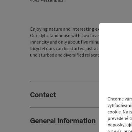
4643
Pettenbach
Enjoying nature and interesting experiences.
Our idylic landhouse with two lovely holiday apart
inner city and only about five minutes of walking 
bicycletours can be started just at the thresholds
undisturbed and diversified relaxation close to int
Contact
Chceme vám
vyhľadávaní
cookie. Na 
prevedené do
General information
neposkytujú
GDPR). Je p