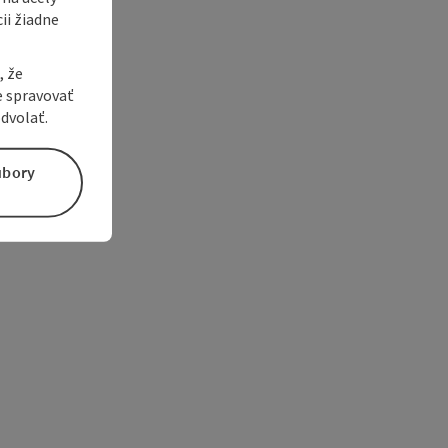
ii žiadne
, že
e spravovať
dvolať.
úbory