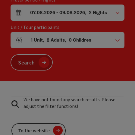
07.08.2026
-
09.08.2026
,
2
Nights
arrival and departure fields
Unit / Tour participants
1
Unit
,
2
Adults
,
0
Children
Number of units and person fields
Search
We have not found any search results. Please
adjust the filter functions!
To the website