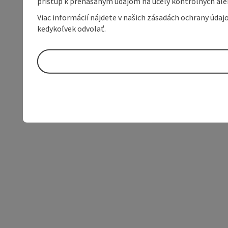
prístup k prenášaným údajom na účely kontrolných aleb
Viac informácií nájdete v našich zásadách ochrany úda
kedykoľvek odvolať.