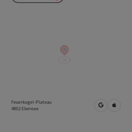
Feuerkogel-Plateau
open in Googl
Open in
4802
Ebensee