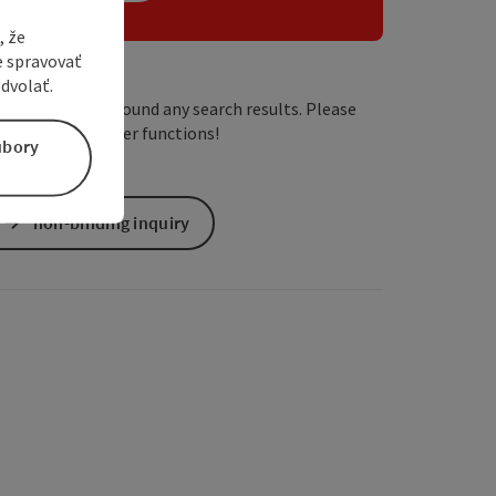
, že
e spravovať
dvolať.
We have not found any search results. Please
adjust the filter functions!
úbory
non-binding inquiry