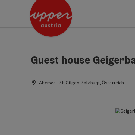
Accesskey
Accesskey
[0]
[2]
Guest house Geigerb
Abersee - St. Gilgen, Salzburg, Österreich