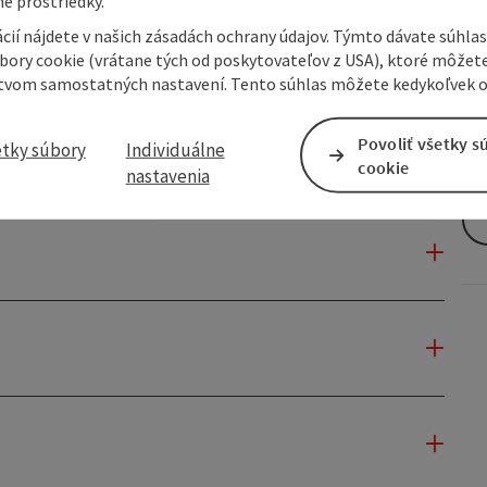
e prostriedky.
cií nájdete v našich zásadách ochrany údajov. Týmto dávate súhlas
úbory cookie (vrátane tých od poskytovateľov z USA), ktoré môžet
tvom samostatných nastavení. Tento súhlas môžete kedykoľvek o
Povoliť všetky s
etky súbory
Individuálne
cookie
nastavenia