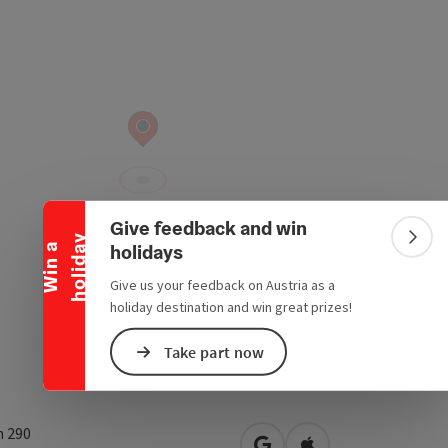
Collapse banner
Give feedback and win
y
Colla
holidays
W
i
n
a
h
o
l
i
d
a
Give us your feedback on Austria as a
holiday destination and win great prizes!
Take part now
h 290