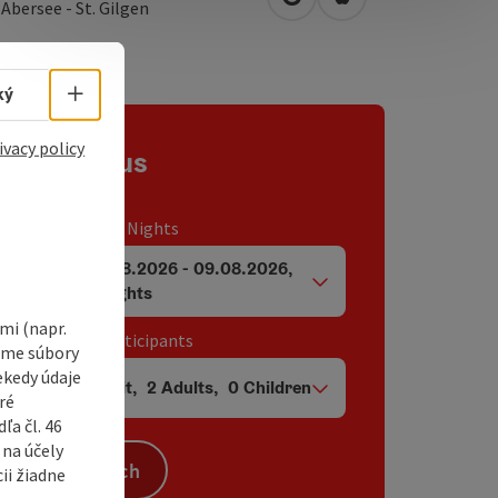
open in Google Maps
Open in Apple Map
2
Abersee - St. Gilgen
Select language - Open menu
ký
ivacy policy
Contact us
Travel period / Nights
07.08.2026
-
09.08.2026
,
arrival and departure fields
2
Nights
i (napr.
Unit / Tour participants
vame súbory
ekedy údaje
1
Unit
,
2
Adults
,
0
Children
Number of units and person fields
ré
a čl. 46
 na účely
Search
ii žiadne