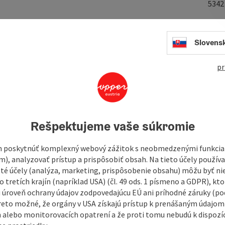
534
Slovens
ificent views of the surrounding mountains.
pr
Rešpektujeme vaše súkromie
 poskytnúť komplexný webový zážitok s neobmedzenými funkciam
m), analyzovať prístup a prispôsobiť obsah. Na tieto účely použí
isté účely (analýza, marketing, prispôsobenie obsahu) môžu byť ni
 tretích krajín (napríklad USA) (čl. 49 ods. 1 písmeno a GDPR), kto
 úroveň ochrany údajov zodpovedajúcu EÚ ani príhodné záruky (podľ
reto možné, že orgány v USA získajú prístup k prenášaným údajom
 alebo monitorovacích opatrení a že proti tomu nebudú k dispozíc