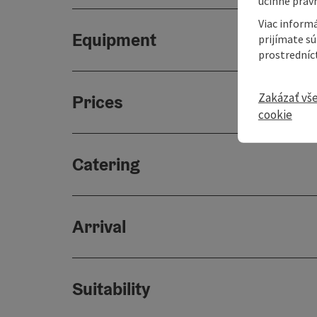
účinné právn
Viac informá
Equipment
prijímate s
prostredníc
Zakázať vš
Prices
cookie
Catering
Arrival
Suitability