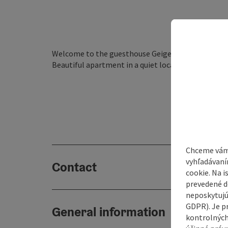
Welcome to the guesthouse Geigerbauer!
Beautiful apartment in a quiet location with magn
Chceme vám
vyhľadávaní
Contact
cookie. Na 
prevedené do
neposkytujú
GDPR). Je p
General information
kontrolných