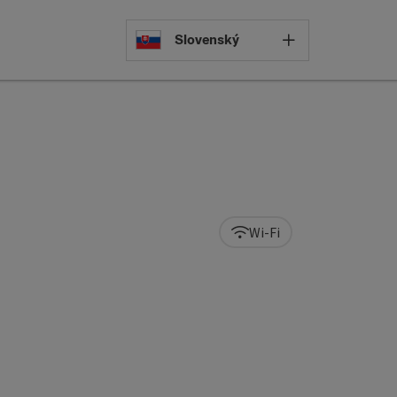
Select languag
Slovenský
Wi-Fi
pyright