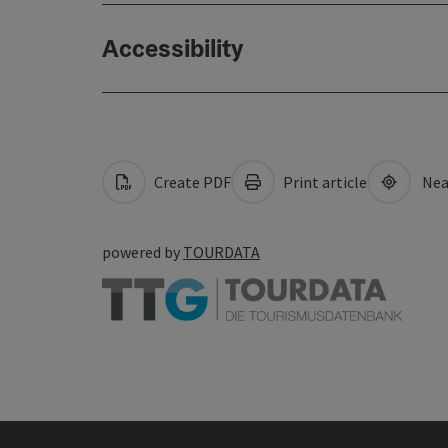
Accessibility
Create PDF
Print article
Nea
powered by
TOURDATA