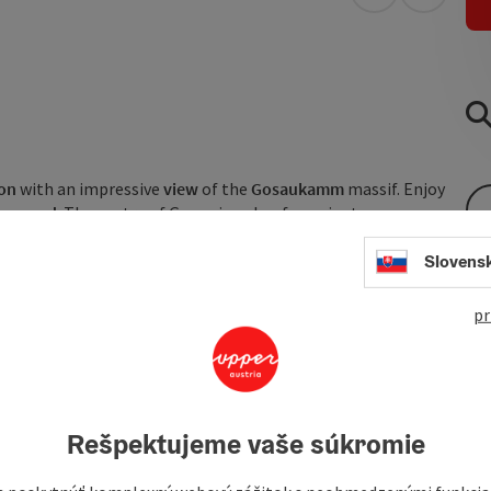
open in Googl
Open in
ion
with an impressive
view
of the
Gosaukamm
massif. Enjoy
ayground
. The centre of Gosau is only a few minutes away.
Slovens
s
and
mountain bike tours
. In
winter
, you can reach the
 car or use the
free ski bus
.
pr
 2 to 4 guests.
Rešpektujeme vaše súkromie