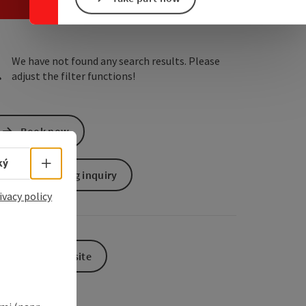
e Maps
 Apple Maps
We have not found any search results. Please
adjust the filter functions!
Book now
Select language - Open menu
ký
non-binding inquiry
ivacy policy
To the website