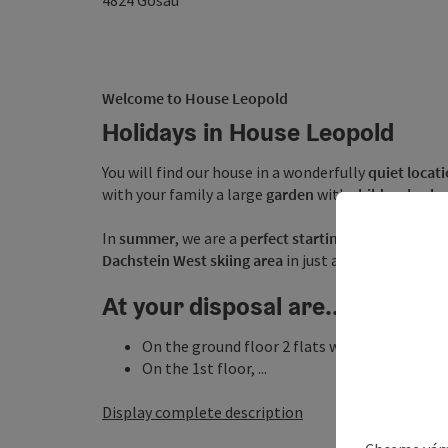
4824
Gosau
Welcome to House Leopold
Holidays in House Leopold
You will find our house in a wonderfully
quiet locat
with your family a large
garden
with
children's pl
In
summer
, we are a
perfect starting point
for
hike
Dachstein West skiing area
in just a few minutes by
At your disposal are...
On the ground floor 2 flats with kitchens for
On the 1st floor, ...
Display complete description