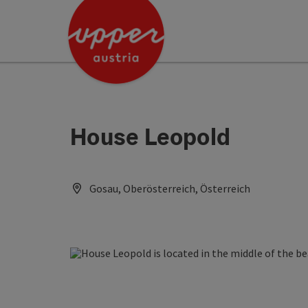
Accesskey
Accesskey
[0]
[2]
House Leopold
Gosau, Oberösterreich, Österreich