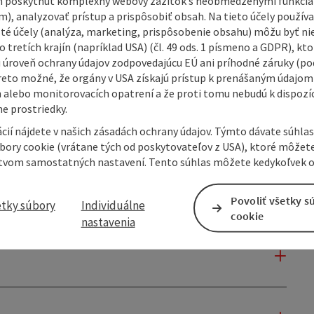
 poskytnúť komplexný webový zážitok s neobmedzenými funkciam
m), analyzovať prístup a prispôsobiť obsah. Na tieto účely použí
isté účely (analýza, marketing, prispôsobenie obsahu) môžu byť ni
 tretích krajín (napríklad USA) (čl. 49 ods. 1 písmeno a GDPR), kto
 úroveň ochrany údajov zodpovedajúcu EÚ ani príhodné záruky (podľ
reto možné, že orgány v USA získajú prístup k prenášaným údajom
 alebo monitorovacích opatrení a že proti tomu nebudú k dispozíc
e prostriedky.
cií nájdete v našich zásadách ochrany údajov. Týmto dávate súhlas
úbory cookie (vrátane tých od poskytovateľov z USA), ktoré môžet
tvom samostatných nastavení. Tento súhlas môžete kedykoľvek o
Povoliť všetky s
etky súbory
Individuálne
cookie
nastavenia