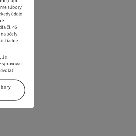
i (napr.
vame súbory
ekedy údaje
ré
a čl. 46
 na účely
ii žiadne
, že
e spravovať
dvolať.
úbory