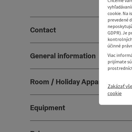
Chceme vám
vyhľadávaní
cookie. Na 
prevedené do
neposkytujú
Contact
GDPR). Je p
kontrolných
účinné právn
General information
Viac informá
prijímate s
prostredníc
Room / Holiday Appartement
Zakázať vš
cookie
Equipment