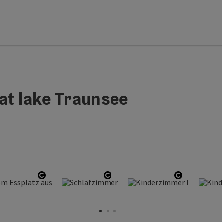
at lake Traunsee
ht
Open copyright
Open copyright
Open copy