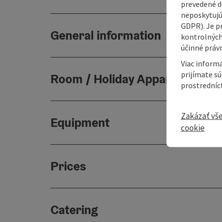
prevedené do
neposkytujú
GDPR). Je p
General information
kontrolných
účinné právn
Viac informá
prijímate s
Room / Holiday Appartement
prostredníc
Zakázať vš
Equipment
cookie
Prices
Catering