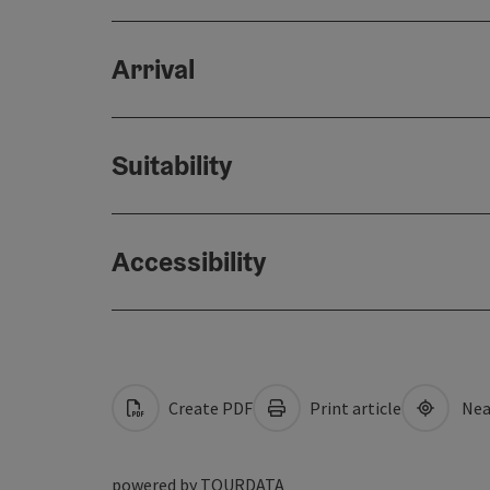
Arrival
Suitability
Accessibility
Create PDF
Print article
Nea
powered by
TOURDATA