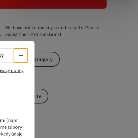
e Maps
 Apple Maps
We have not found any search results. Please
adjust the filter functions!
Select language - Open menu
ký
non-binding inquiry
ivacy policy
To the website
i (napr.
vame súbory
ekedy údaje