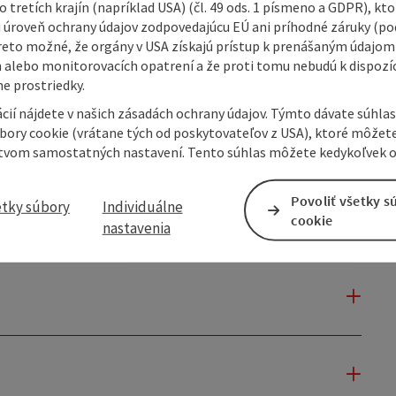
 tretích krajín (napríklad USA) (čl. 49 ods. 1 písmeno a GDPR), kto
 úroveň ochrany údajov zodpovedajúcu EÚ ani príhodné záruky (podľ
reto možné, že orgány v USA získajú prístup k prenášaným údajom
 alebo monitorovacích opatrení a že proti tomu nebudú k dispozíc
e prostriedky.
cií nájdete v našich zásadách ochrany údajov. Týmto dávate súhlas
úbory cookie (vrátane tých od poskytovateľov z USA), ktoré môžet
tvom samostatných nastavení. Tento súhlas môžete kedykoľvek o
Povoliť všetky s
etky súbory
Individuálne
cookie
nastavenia