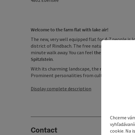
4802
Ebensee
Welcome to the farm flat with lake air!
The new, very well equipped flat for 4-7 people is 
district of Rindbach. The free natural bathing beach
minute walk away. You can feel
the lake air
, you are
Spitzlstein
.
With its charming landscape, the
market town of 
Prominent personalities from culture and business, s
Display complete description
Chceme vám
vyhľadávaní
Contact
cookie. Na 