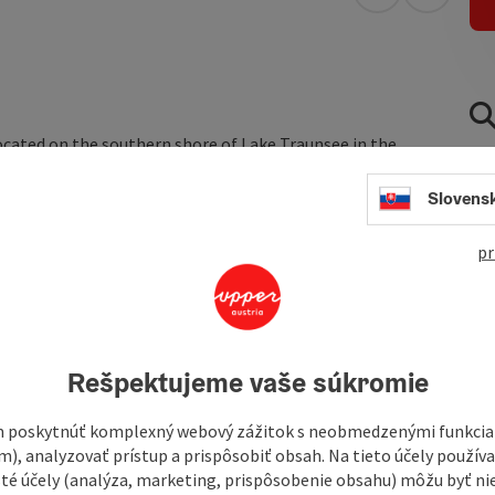
open in Googl
Open in
located on the southern shore of Lake Traunsee in the
 and the leisure facilities at Lake Traunsee are only a 2-
 at the brook and last but not least at the
foot of the
Slovens
pr
Ebensee am Traunsee
offers a multitude of possibilities.
uch as the literary figure ...
Rešpektujeme vaše súkromie
 poskytnúť komplexný webový zážitok s neobmedzenými funkciam
m), analyzovať prístup a prispôsobiť obsah. Na tieto účely použí
isté účely (analýza, marketing, prispôsobenie obsahu) môžu byť ni