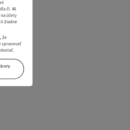
ré
a čl. 46
 na účely
ii žiadne
, že
e spravovať
dvolať.
úbory