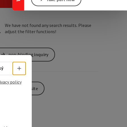
e Maps
 Apple Maps
We have not found any search results. Please
adjust the filter functions!
non-binding inquiry
Select language - Open menu
ký
ivacy policy
To the website