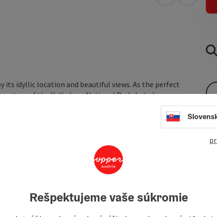
open in Googl
Open in
its idyllic location and beautiful views. As the perfect
he nature of the Kalkalpen National Park, but also scores
ies, ski areas, and lakes. The large house is particularly
Slovens
 Additionally, enjoy a spacious outdoor area with a grill and
abin in the Kalkalpen National Park: Our accommodation in
pr
Rešpektujeme vaše súkromie