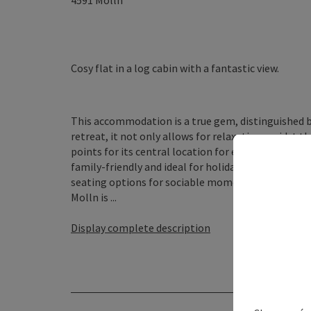
4591
Molln
Cosy flat in a log cabin with a fantastic view.
This accommodation is a true gem, distinguished by 
retreat, it not only allows for relaxation amidst t
points for its central location for excursions to cit
family-friendly and ideal for holidays with friends.
seating options for sociable moments. Cozy log c
Molln is ...
Display complete description