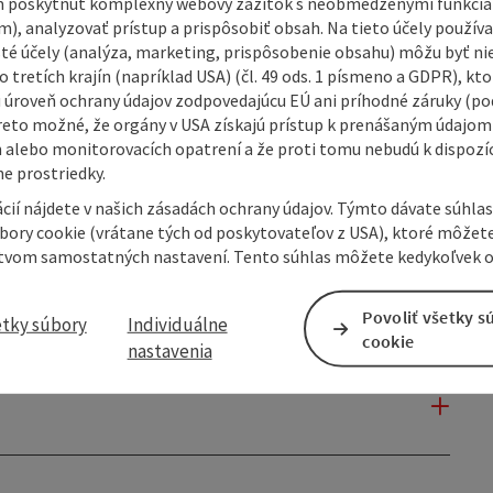
 poskytnúť komplexný webový zážitok s neobmedzenými funkciam
m), analyzovať prístup a prispôsobiť obsah. Na tieto účely použí
isté účely (analýza, marketing, prispôsobenie obsahu) môžu byť ni
 tretích krajín (napríklad USA) (čl. 49 ods. 1 písmeno a GDPR), kto
 úroveň ochrany údajov zodpovedajúcu EÚ ani príhodné záruky (podľ
reto možné, že orgány v USA získajú prístup k prenášaným údajom
 alebo monitorovacích opatrení a že proti tomu nebudú k dispozíc
e prostriedky.
cií nájdete v našich zásadách ochrany údajov. Týmto dávate súhlas
úbory cookie (vrátane tých od poskytovateľov z USA), ktoré môžet
tvom samostatných nastavení. Tento súhlas môžete kedykoľvek o
Povoliť všetky s
etky súbory
Individuálne
cookie
nastavenia