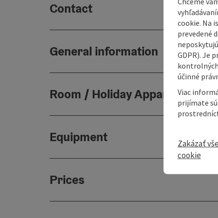
Chceme vám
Contact
vyhľadávaní
cookie. Na 
prevedené do
neposkytujú
General information
GDPR). Je p
kontrolných
účinné právn
Room / Holiday Appartement
Viac informá
prijímate s
prostredníc
Equipment
Zakázať vš
cookie
Prices