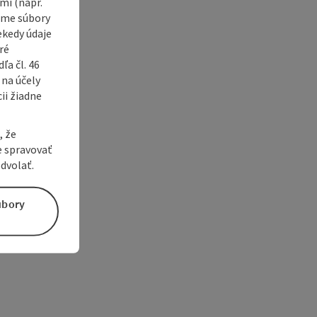
i (napr.
vame súbory
ekedy údaje
ré
a čl. 46
 na účely
ii žiadne
, že
e spravovať
dvolať.
úbory