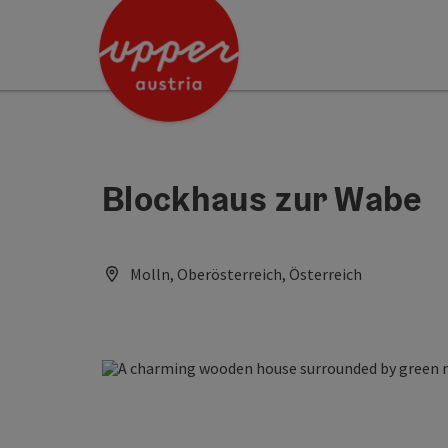
Accesskey
Accesskey
[0]
[2]
Blockhaus zur Wabe
Molln, Oberösterreich, Österreich