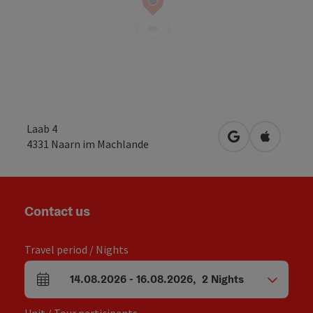
Laab 4
open in Google
Open in 
4331
Naarn im Machlande
Contact us
Travel period / Nights
14.08.2026
-
16.08.2026
,
2
Nights
arrival and departure fields