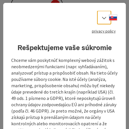
To the website
Slove
Select
Andreas took over the farm in 1998. We cultivate
privacy policy
around 20 ha of arable land, 4 ha of forest and 10 ha of
chokeberry (since Oct. 2015). We have been certified
Rešpektujeme vaše súkromie
organic since summer 2020. Since then, we have been
renovating and refurbishing the whole farm and we
are far from finished :-)
Chceme vám poskytnúť komplexný webový zážitok s
neobmedzenými funkciami (napr. vyhľadávaním),
Andreas, the landlord, is responsible for the farm and
analyzovať prístup a prispôsobiť obsah. Na tieto účely
the care of the fields. And Brigitte, takes care of the
používame súbory cookie. Na isté účely (analýza,
processing of the chokeberries, the farm tours and
marketing, prispôsobenie obsahu) môžu byť niekedy
the marketing. With our four children, we are almost
údaje prevedené do tretích krajín (napríklad USA) (čl.
an extended family. That means there is always
49 ods. 1 písmeno a GDPR), ktoré neposkytujú úroveň
something ...
ochrany údajov zodpovedajúcu EÚ ani príhodné záruky
(podľa čl. 46 GDPR). Je preto možné, že orgány v USA
Display complete description
získajú prístup k prenášaným údajom na účely
kontrolných alebo monitorovacích opatrení a že