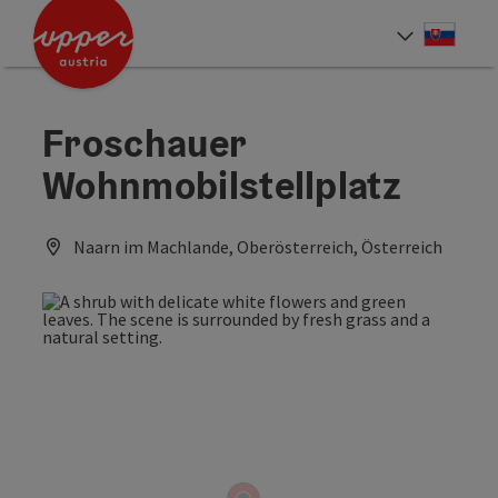
Accesskey
Accesskey
[0]
[2]
Slove
Select
Froschauer
Wohnmobilstellplatz
Naarn im Machlande, Oberösterreich, Österreich