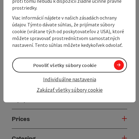
proti tomu nebudú k dispozícii žiadne účinné právne
prostriedky.
Viac informácií nájdete v našich zásadách ochrany
Contact
údajov. Týmto dávate súhlas, že prijímate súbory
cookie (vrátane tých od poskytovateľov z USA), ktoré
môžete spravovať prostredníctvom samostatných
General information
nastavení. Tento súhlas môžete kedykoľvek odvolať.
Camping details
Povoliť všetky súbory cookie
Campsite - Parking spots
Individuálne nastavenia
Zakázať všetky súbory cookie
Equipment
Prices
Catering