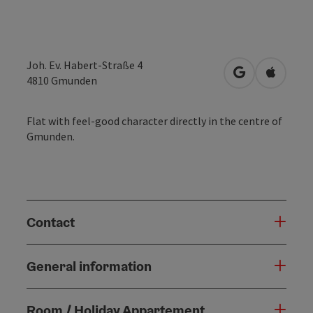
Joh. Ev. Habert-Straße 4
open in Googl
Open in
4810
Gmunden
Flat with feel-good character directly in the centre of
Gmunden.
Contact
General information
Room / Holiday Appartement