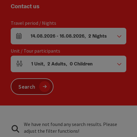
Contact us
Travel period / Nights
14.08.2026
-
16.08.2026
,
2
Nights
arrival and departure fields
Unit / Tour participants
1
Unit
,
2
Adults
,
0
Children
Number of units and person fields
Search
We have not found any search results. Please
adjust the filter functions!