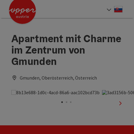
Accesskey
Accesskey
[0]
[2]
Slove
Select
Apartment mit Charme
im Zentrum von
Gmunden
Gmunden, Oberösterreich, Österreich
next sl