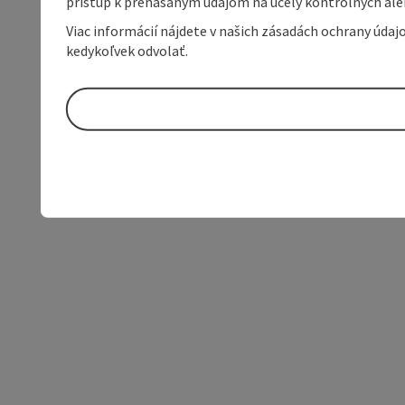
prístup k prenášaným údajom na účely kontrolných aleb
Viac informácií nájdete v našich zásadách ochrany úda
kedykoľvek odvolať.