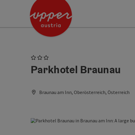
Accesskey
Accesskey
[0]
[2]
3 Stars
Parkhotel Braunau
Braunau am Inn, Oberösterreich, Österreich