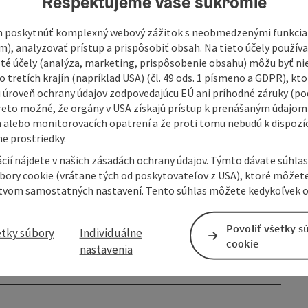
Rešpektujeme vaše súkromie
 poskytnúť komplexný webový zážitok s neobmedzenými funkciam
m), analyzovať prístup a prispôsobiť obsah. Na tieto účely použí
isté účely (analýza, marketing, prispôsobenie obsahu) môžu byť ni
 tretích krajín (napríklad USA) (čl. 49 ods. 1 písmeno a GDPR), kto
 úroveň ochrany údajov zodpovedajúcu EÚ ani príhodné záruky (podľ
reto možné, že orgány v USA získajú prístup k prenášaným údajom
 alebo monitorovacích opatrení a že proti tomu nebudú k dispozíc
e prostriedky.
cií nájdete v našich zásadách ochrany údajov. Týmto dávate súhlas
úbory cookie (vrátane tých od poskytovateľov z USA), ktoré môžet
tvom samostatných nastavení. Tento súhlas môžete kedykoľvek o
Povoliť všetky s
etky súbory
Individuálne
cookie
nastavenia