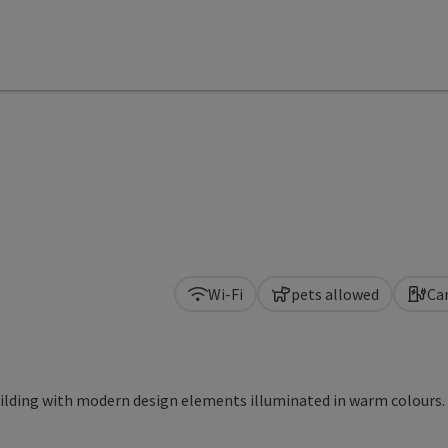
Wi-Fi
pets allowed
Ca