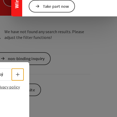
Take part now
e Maps
 Apple Maps
We have not found any search results. Please
adjust the filter functions!
non-binding inquiry
Select language - Open menu
ký
ivacy policy
To the website