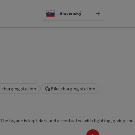
Select languag
Slovenský
r charging station
Bike charging station