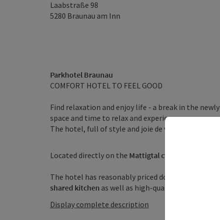
Laabstraße 98
5280
Braunau am Inn
Parkhotel Braunau
COMFORT HOTEL TO FEEL GOOD
Find relaxation and enjoy life - a break in the newl
space and time to relax and experience.
The hotel, full of style and joie de vivre, combines 
Located directly on the
Mattigtal cycle path
in the 
The hotel has reasonably priced double and multi-
shared kitchen
as well as high-quality
rooms and s
Display complete description