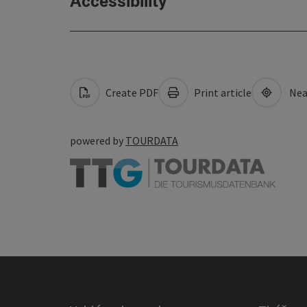
Accessibility
Create PDF
Print article
Nea
powered by
TOURDATA