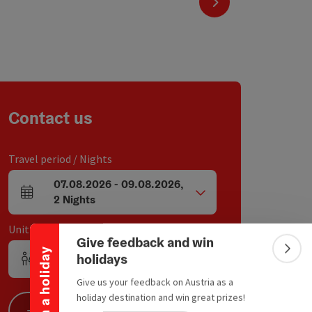
next slide
Contact us
Travel period / Nights
07.08.2026
-
09.08.2026
,
Collapse banner
arrival and departure fields
2
Nights
Unit / Tour participants
Give feedback and win
Win a holiday
Colla
holidays
1
Unit
,
2
Adults
,
0
Children
Number of units and person fields
Give us your feedback on Austria as a
holiday destination and win great prizes!
Search