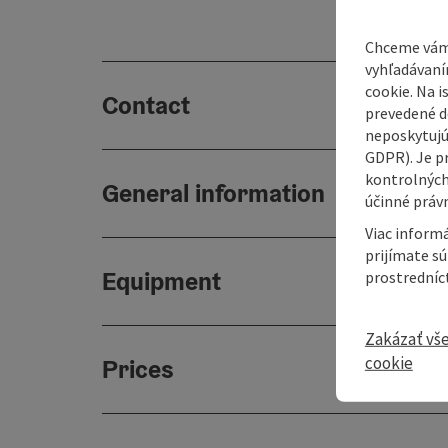
Chceme vám
vyhľadávaní
cookie. Na 
Contact
prevedené do
neposkytujú
GDPR). Je p
kontrolných
General information
účinné právn
Viac informá
prijímate s
Equipment
prostredníc
Zakázať vš
cookie
Prices