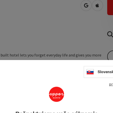
open in Googl
Open in
y built hotel lets you forget everyday life and gives you more
cosiness with a special flair and personal service.
Slovens
town centre of Braunau am Inn.
pr
bed rooms with comfortable facilities such as a
fridge
and
uites
. The entire hotel offers ...