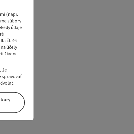
i (napr.
vame súbory
ekedy údaje
ré
a čl. 46
 na účely
ii žiadne
, že
e spravovať
dvolať.
úbory