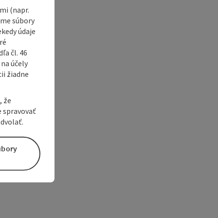
i (napr.
vame súbory
ekedy údaje
ré
a čl. 46
 na účely
ii žiadne
, že
e spravovať
dvolať.
úbory