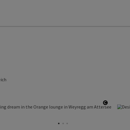
eich
ight
Open copy