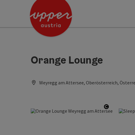
Accesskey
Accesskey
[0]
[2]
Orange Lounge
Weyregg am Attersee, Oberösterreich, Österr
Open copyr