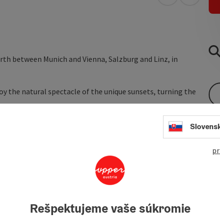
open in Googl
Open in
earth between Munich and Vienna, Salzburg and Linz, in
y the natural spectacle of the unique sunsets, turning the
e balcony or on the roof terrace
Slovens
MEG upon arrival!
pr
Rešpektujeme vaše súkromie