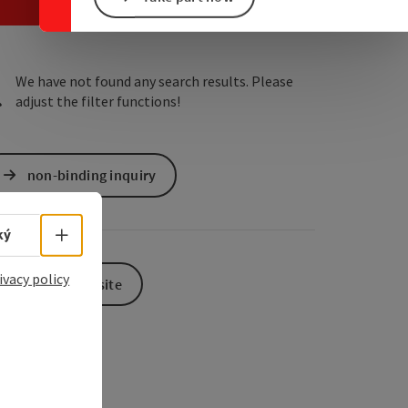
e Maps
 Apple Maps
We have not found any search results. Please
adjust the filter functions!
non-binding inquiry
Select language - Open menu
ký
ivacy policy
To the website