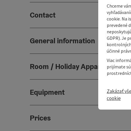
Chceme vám
vyhľadávaní
Contact
cookie. Na 
prevedené do
neposkytujú
GDPR). Je p
General information
kontrolných
účinné právn
Viac informá
Room / Holiday Appartement
prijímate s
prostredníc
Equipment
Zakázať vš
cookie
Prices