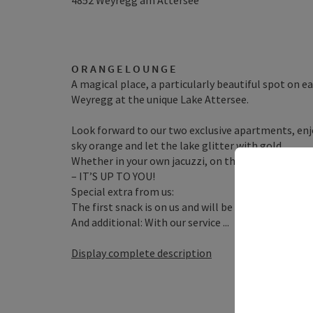
4852
Weyregg am Attersee
O R A N G E
L O U N G E
A magical place, a particularly beautiful spot on 
Weyregg at the unique Lake Attersee.
Look forward to our two exclusive apartments, enjo
sky orange and let the lake glitter with gold.
Whether in your own jacuzzi, on the terrace, on th
– IT’S UP TO YOU!
Special extra from us:
The first snack is on us and will be ready in your S
And additional: With our service ...
Display complete description