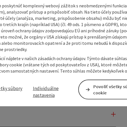
 poskytnúť komplexný webový zážitok s neobmedzenými funkciam
m), analyzovať prístup a prispôsobiť obsah. Na tieto účely použí
isté účely (analýza, marketing, prispôsobenie obsahu) môžu byť ni
 tretích krajín (napríklad USA) (čl. 49 ods. 1 písmeno a GDPR), kto
 úroveň ochrany údajov zodpovedajúcu EÚ ani príhodné záruky (podľ
reto možné, že orgány v USA získajú prístup k prenášaným údajom
 alebo monitorovacích opatrení a že proti tomu nebudú k dispozíc
e prostriedky.
cií nájdete v našich zásadách ochrany údajov. Týmto dávate súhlas
úbory cookie (vrátane tých od poskytovateľov z USA), ktoré môžet
tvom samostatných nastavení. Tento súhlas môžete kedykoľvek o
Povoliť všetky s
etky súbory
Individuálne
cookie
nastavenia