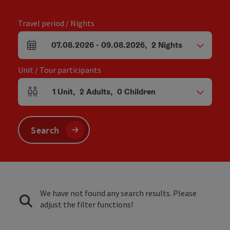
Travel period / Nights
07.08.2026
-
09.08.2026
,
2
Nights
arrival and departure fields
Unit / Tour participants
1
Unit
,
2
Adults
,
0
Children
Number of units and person fields
Search
We have not found any search results. Please
adjust the filter functions!