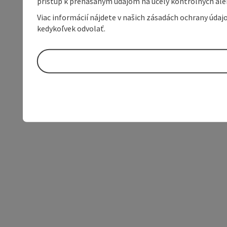
prístup k prenášaným údajom na účely kontrolných aleb
Viac informácií nájdete v našich zásadách ochrany úda
kedykoľvek odvolať.