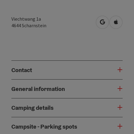
Viechtwang 1a
open in Googl
Open in
4644
Scharnstein
Contact
General information
Camping details
Campsite - Parking spots