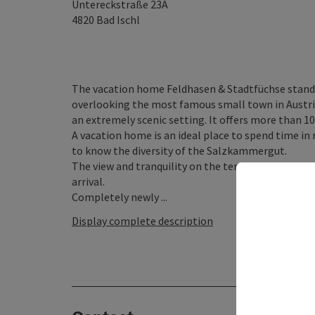
Untereckstraße 23A
4820
Bad Ischl
The vacation home Feldhasen & Stadtfüchse stands
overlooking the most famous small town in Austr
an extremely scenic setting. It offers more than 10
A vacation home is an ideal place to spend time in 
to know the diversity of the Salzkammergut.
The view and tranquility on the terrace, as well as 
arrival.
Completely newly ...
Display complete description