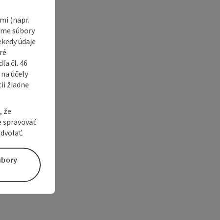
i (napr.
vame súbory
ekedy údaje
ré
a čl. 46
 na účely
ii žiadne
, že
e spravovať
dvolať.
úbory