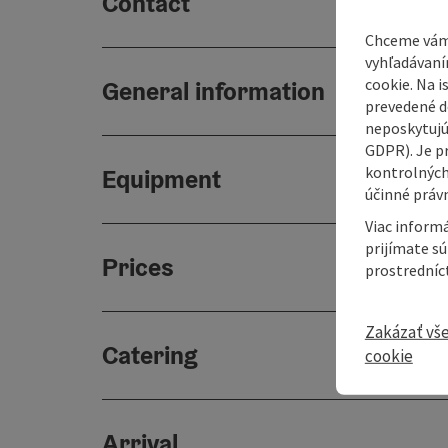
Contact
Chceme vám
vyhľadávaní
cookie. Na 
General information
prevedené do
neposkytujú
GDPR). Je p
kontrolných
Equipment
účinné právn
Viac informá
prijímate s
Prices
prostredníc
Zakázať vš
Catering
cookie
Arrival