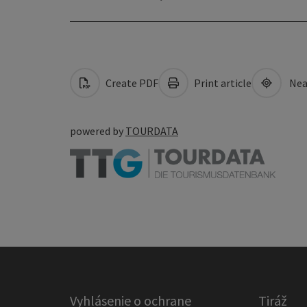
Create PDF
Print article
Nea
powered by
TOURDATA
Vyhlásenie o ochrane
Tiráž