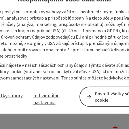
 poskytnúť komplexný webový zážitok s neobmedzenými funkciam
m), analyzovať prístup a prispôsobiť obsah. Na tieto účely použí
isté účely (analýza, marketing, prispôsobenie obsahu) môžu byť ni
 tretích krajín (napríklad USA) (čl. 49 ods. 1 písmeno a GDPR), kto
 úroveň ochrany údajov zodpovedajúcu EÚ ani príhodné záruky (podľ
reto možné, že orgány v USA získajú prístup k prenášaným údajom
 alebo monitorovacích opatrení a že proti tomu nebudú k dispozíc
e prostriedky.
cií nájdete v našich zásadách ochrany údajov. Týmto dávate súhlas
úbory cookie (vrátane tých od poskytovateľov z USA), ktoré môžet
tvom samostatných nastavení. Tento súhlas môžete kedykoľvek o
Povoliť všetky s
etky súbory
Individuálne
cookie
nastavenia