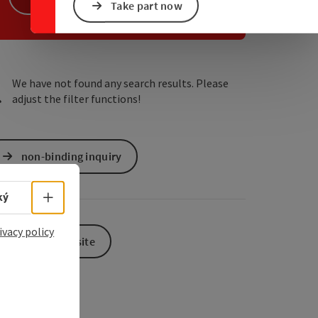
Take part now
e Maps
 Apple Maps
We have not found any search results. Please
adjust the filter functions!
non-binding inquiry
Select language - Open menu
ký
ivacy policy
To the website