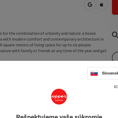
open in Googl
Open in
 for the combination of urbanity and nature: a house
ia with modern comfort and contemporary architecture in
0 square meters of living space for up to six people.
nature with family or friends at any time of the year and get
the cozy tiled stove will decelerate you immediately after
Slovens
pr
Rešpektujeme vaše súkromie