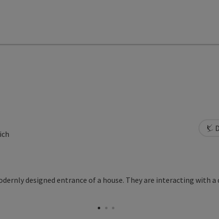
D
ich