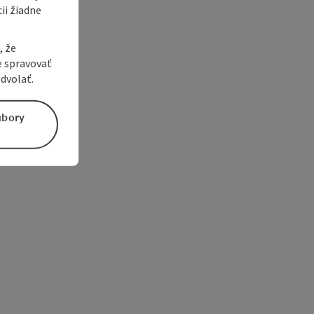
ii žiadne
, že
e spravovať
dvolať.
úbory