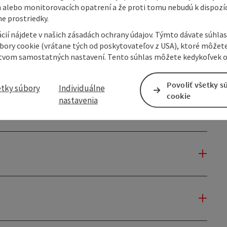
 alebo monitorovacích opatrení a že proti tomu nebudú k dispozíc
e prostriedky.
cií nájdete v našich zásadách ochrany údajov. Týmto dávate súhlas
úbory cookie (vrátane tých od poskytovateľov z USA), ktoré môžet
tvom samostatných nastavení. Tento súhlas môžete kedykoľvek o
Povoliť všetky s
etky súbory
Individuálne
cookie
nastavenia