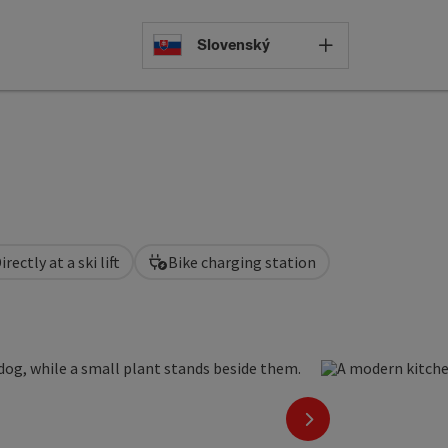
Select languag
Slovenský
irectly at a ski lift
Bike charging station
next slide