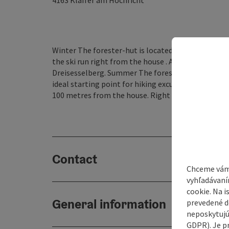
4163
Klaffer am Hochficht
Winter The forester-hut is located in a forest cleari
the ski run right from the house . An ideal startin
Dreisesselberg. Summer The foreser-hutt is locat
ideal starting point for hiking excursions. The am
100 metres from the house. Right next to the house 
Contact
Chceme vám
vyhľadávaní
cookie. Na 
General information
prevedené do
neposkytujú
GDPR). Je p