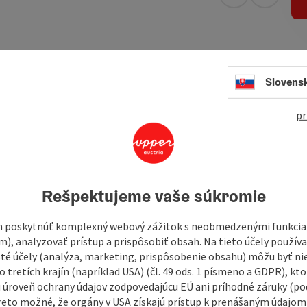
open in Googl
Open in
ng in Holzschlag and is a self-catering facility. You can use
Slovens
g point for ski and snowshoe tours to Plöckenstein and
ed at the long-distance hiking trail Nordwaldkammweg. An
usement park of the Ereignishaus Holzschlag is located only
pr
is a fireplace.
Rešpektujeme vaše súkromie
 poskytnúť komplexný webový zážitok s neobmedzenými funkciam
m), analyzovať prístup a prispôsobiť obsah. Na tieto účely použí
isté účely (analýza, marketing, prispôsobenie obsahu) môžu byť ni
 tretích krajín (napríklad USA) (čl. 49 ods. 1 písmeno a GDPR), kto
 úroveň ochrany údajov zodpovedajúcu EÚ ani príhodné záruky (podľ
reto možné, že orgány v USA získajú prístup k prenášaným údajom