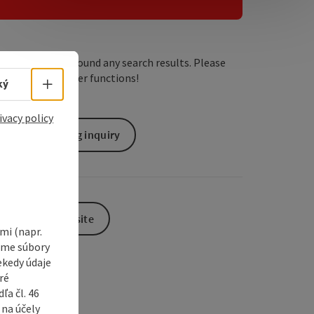
e Maps
 Apple Maps
We have not found any search results. Please
adjust the filter functions!
Select language - Open menu
ký
ivacy policy
non-binding inquiry
To the website
i (napr.
vame súbory
ekedy údaje
ré
a čl. 46
 na účely