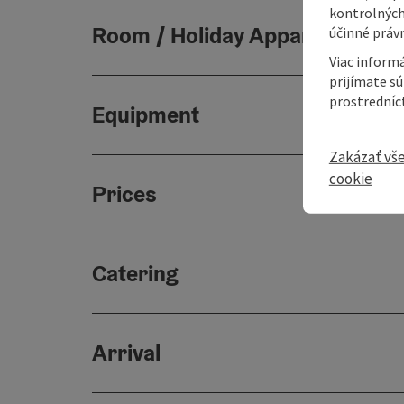
kontrolných
Room / Holiday Appartement
účinné právn
Viac informá
prijímate s
prostredníc
Equipment
Zakázať vš
cookie
Prices
Catering
Arrival