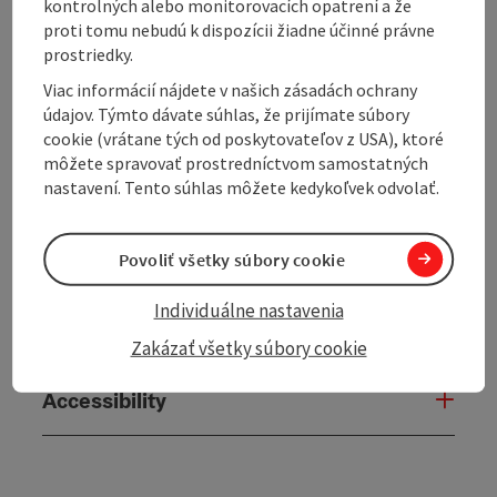
kontrolných alebo monitorovacích opatrení a že
proti tomu nebudú k dispozícii žiadne účinné právne
Contact
prostriedky.
Viac informácií nájdete v našich zásadách ochrany
údajov. Týmto dávate súhlas, že prijímate súbory
Room / Holiday Appartement
cookie (vrátane tých od poskytovateľov z USA), ktoré
môžete spravovať prostredníctvom samostatných
nastavení. Tento súhlas môžete kedykoľvek odvolať.
Prices
Arrival
Povoliť všetky súbory cookie
Individuálne nastavenia
Evaluations
Zakázať všetky súbory cookie
Accessibility