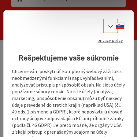
Number of units and person fields
Search
Slove
Select
privacy policy
Rešpektujeme vaše súkromie
We have not found any search results. Please
adjust the filter functions!
Chceme vám poskytnúť komplexný webový zážitok s
neobmedzenými funkciami (napr. vyhľadávaním),
analyzovať prístup a prispôsobiť obsah. Na tieto účely
non-binding inquiry
používame súbory cookie. Na isté účely (analýza,
marketing, prispôsobenie obsahu) môžu byť niekedy
údaje prevedené do tretích krajín (napríklad USA) (čl.
49 ods. 1 písmeno a GDPR), ktoré neposkytujú úroveň
ochrany údajov zodpovedajúcu EÚ ani príhodné záruky
(podľa čl. 46 GDPR). Je preto možné, že orgány v USA
získajú prístup k prenášaným údajom na účely