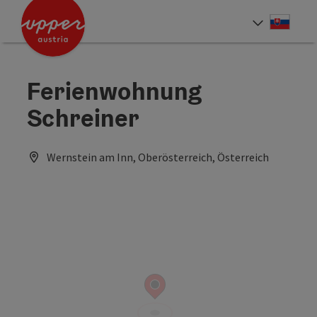
Accesskey
Accesskey
[0]
[2]
Slove
Select
Ferienwohnung
Schreiner
Wernstein am Inn, Oberösterreich, Österreich