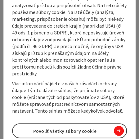
The SG Apartment located in Freistadt is 41 km from
analyzovať prístup a prispôsobiť obsah. Na tieto účely
the Design Center Linz and 41 km from the Casino
používame súbory cookie. Na isté účely (analýza,
Linz. It offers free Wi-Fi as well as a kitchen. Krumau
marketing, prispôsobenie obsahu) môžu byť niekedy
Castle is 48 km from the SG Apartment, while the
údaje prevedené do tretích krajín (napríklad USA) (čl.
Lipno Reservoir is 35 km away. The nearest airport is
49 ods. 1 písmeno a GDPR), ktoré neposkytujú úroveň
Linz Airport, 53 km from the SG Apartment.
ochrany údajov zodpovedajúcu EÚ ani príhodné záruky
(podľa čl. 46 GDPR). Je preto možné, že orgány v USA
získajú prístup k prenášaným údajom na účely
kontrolných alebo monitorovacích opatrení a že
proti tomu nebudú k dispozícii žiadne účinné právne
Contact
prostriedky.
Viac informácií nájdete v našich zásadách ochrany
údajov. Týmto dávate súhlas, že prijímate súbory
General information
cookie (vrátane tých od poskytovateľov z USA), ktoré
môžete spravovať prostredníctvom samostatných
Room / Holiday Appartement
nastavení. Tento súhlas môžete kedykoľvek odvolať.
Prices
Povoliť všetky súbory cookie