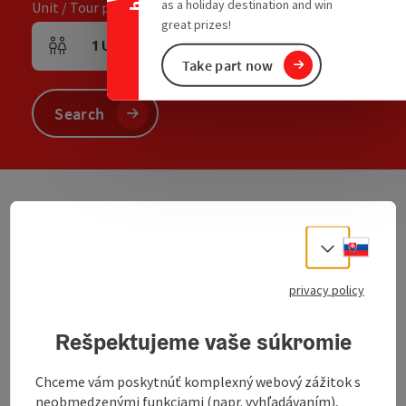
as a holiday destination and win
Unit / Tour participants
great prizes!
1
Unit
,
2
Adults
,
0
Children
Number of units and person fields
Take part now
Search
We have not found any search results. Please
Slove
adjust the filter functions!
Select
privacy policy
non-binding inquiry
Rešpektujeme vaše súkromie
Chceme vám poskytnúť komplexný webový zážitok s
neobmedzenými funkciami (napr. vyhľadávaním),