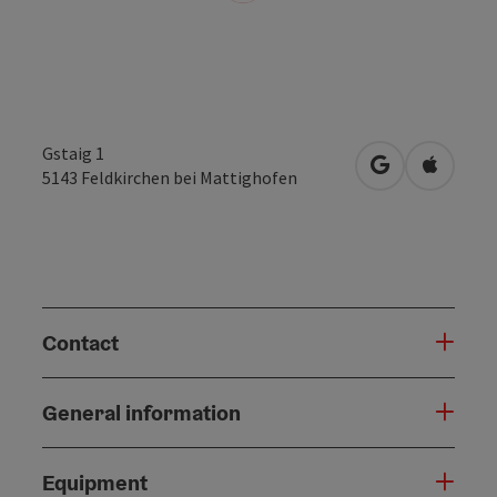
Gstaig 1
open in Googl
Open in
5143
Feldkirchen bei Mattighofen
Contact
General information
Equipment