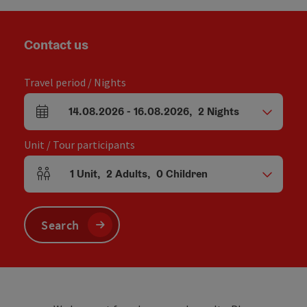
Contact us
Travel period / Nights
14.08.2026
-
16.08.2026
,
2
Nights
arrival and departure fields
Unit / Tour participants
1
Unit
,
2
Adults
,
0
Children
Number of units and person fields
Search