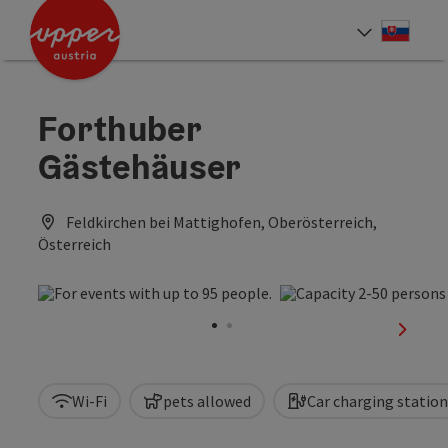
Accesskey
Accesskey
[0]
[2]
Slove
Select
Forthuber
Gästehäuser
Feldkirchen bei Mattighofen, Oberösterreich,
Österreich
next sl
Wi-Fi
pets allowed
Car charging station