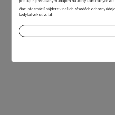
prístup k prenášaným údajom na účely kontrolných aleb
Viac informácií nájdete v našich zásadách ochrany úda
kedykoľvek odvolať.