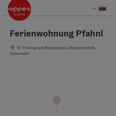
Accesskey
Accesskey
[0]
[2]
Slove
Select
Ferienwohnung Pfahnl
St. Thomas am Blasenstein, Oberösterreich,
Österreich