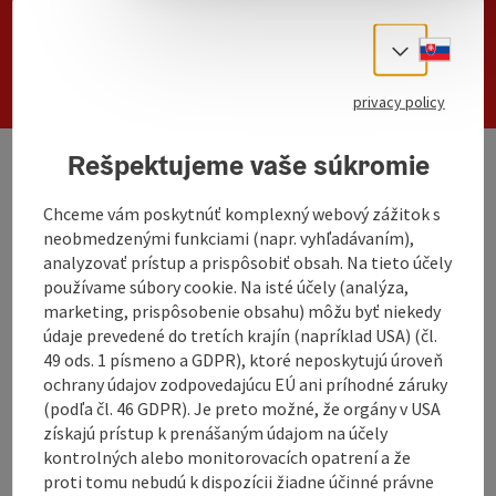
Slove
Select
Search
privacy policy
Rešpektujeme vaše súkromie
We have not found any search results. Please
Chceme vám poskytnúť komplexný webový zážitok s
adjust the filter functions!
neobmedzenými funkciami (napr. vyhľadávaním),
analyzovať prístup a prispôsobiť obsah. Na tieto účely
používame súbory cookie. Na isté účely (analýza,
non-binding inquiry
marketing, prispôsobenie obsahu) môžu byť niekedy
údaje prevedené do tretích krajín (napríklad USA) (čl.
49 ods. 1 písmeno a GDPR), ktoré neposkytujú úroveň
ochrany údajov zodpovedajúcu EÚ ani príhodné záruky
(podľa čl. 46 GDPR). Je preto možné, že orgány v USA
získajú prístup k prenášaným údajom na účely
kontrolných alebo monitorovacích opatrení a že
proti tomu nebudú k dispozícii žiadne účinné právne