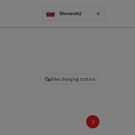
Select languag
Slovenský
Bike charging station
next slide