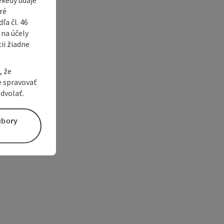
ré
a čl. 46
 na účely
ii žiadne
, že
e spravovať
dvolať.
úbory