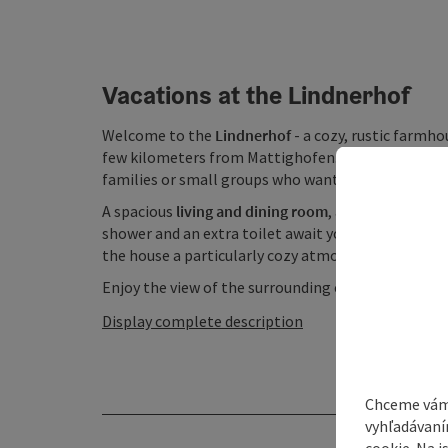
Vacations at the Lindnerhof
Welcome to the
Lindnerhof
- a cozy, rustic farmho
few kilometers from Mattighofen. The lovingly fu
families or small groups who want to enjoy country 
A spacious
living and dining room
, a fully equipped
shower and an extra toilet await you on two floor
the house a particularly cozy atmosphere.
Enjoy the view of the surrounding countryside, ...
Display complete description
Chceme vám
vyhľadávaní
cookie. Na 