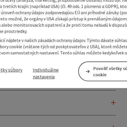
 tretích krajín (napríklad USA) (čl. 49 ods. 1 písmeno a GDPR), kto
 úroveň ochrany údajov zodpovedajúcu EÚ ani príhodné záruky (podľ
reto možné, že orgány v USA získajú prístup k prenášaným údajom
 alebo monitorovacích opatrení a že proti tomu nebudú k dispozíc
e prostriedky.
cií nájdete v našich zásadách ochrany údajov. Týmto dávate súhlas
úbory cookie (vrátane tých od poskytovateľov z USA), ktoré môžet
tvom samostatných nastavení. Tento súhlas môžete kedykoľvek o
Povoliť všetky s
etky súbory
Individuálne
cookie
nastavenia