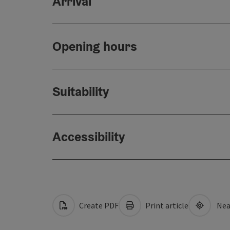
Arrival
Opening hours
Suitability
Accessibility
Create PDF
Print article
Nea