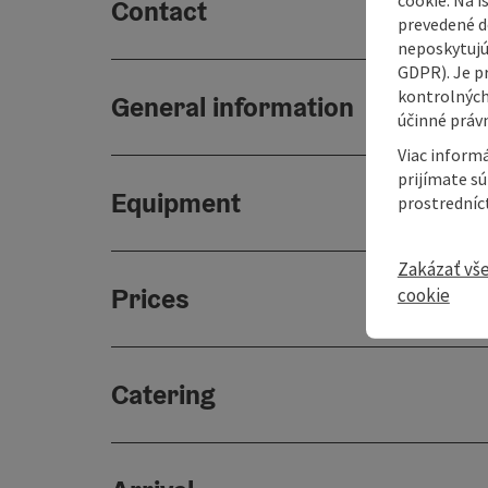
Contact
prevedené do
neposkytujú
GDPR). Je p
kontrolných
General information
účinné právn
Viac informá
prijímate s
Equipment
prostredníc
Zakázať vš
Prices
cookie
Catering