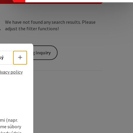
We have not found any search results. Please
adjust the filter functions!
non-binding inquiry
Select language - Open menu
ký
ivacy policy
i (napr.
vame súbory
ekedy údaje