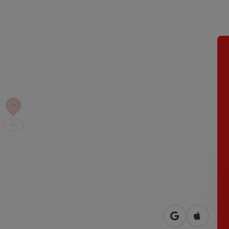
open in Googl
Open in