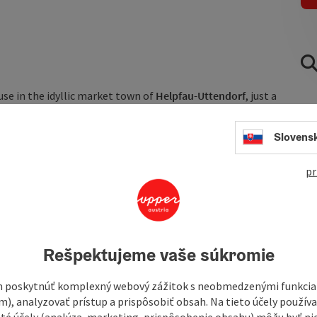
use in the idyllic market town of
Helpfau-Uttendorf
, just a
rnished house offers around
130 m² of living space
for
life to the full.
Slovens
country kitchen
, three cozy bedrooms, a bathroom with
s. The rustic wooden floorboards and warm furnishings give
pr
Rešpektujeme vaše súkromie
 poskytnúť komplexný webový zážitok s neobmedzenými funkciam
m), analyzovať prístup a prispôsobiť obsah. Na tieto účely použí
isté účely (analýza, marketing, prispôsobenie obsahu) môžu byť ni