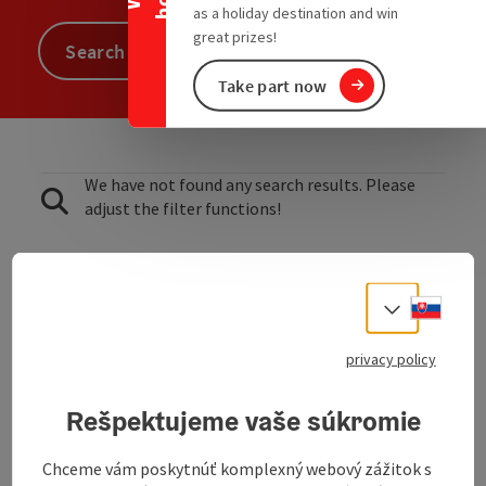
as a holiday destination and win
great prizes!
Search
Take part now
We have not found any search results. Please
adjust the filter functions!
To the website
Slove
Select
privacy policy
Motorcyclists and all travelers welcome! Parking and
Rešpektujeme vaše súkromie
repair facilities are available!
Enjoy the Mühlviertel in all its splendor or visit the
Chceme vám poskytnúť komplexný webový zážitok s