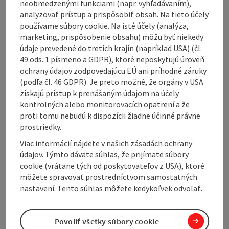
nearby city of Linz and its attractions! Swim, hike,
neobmedzenými funkciami (napr. vyhľadávaním),
cycle in our relaxing, hilly countryside and close to the
analyzovať prístup a prispôsobiť obsah. Na tieto účely
border with the Czech Republic and Germany. Relax in
používame súbory cookie. Na isté účely (analýza,
our spacious apartment and share your travel
marketing, prispôsobenie obsahu) môžu byť niekedy
experiences with your travel-loving and helpful hosts!
údaje prevedené do tretích krajín (napríklad USA) (čl.
The accommodation
49 ods. 1 písmeno a GDPR), ktoré neposkytujú úroveň
ochrany údajov zodpovedajúcu EÚ ani príhodné záruky
The apartment is suitable for max. 4 adults and 2
(podľa čl. 46 GDPR). Je preto možné, že orgány v USA
children! There is also a travel crib in the bedroom!
získajú prístup k prenášaným údajom na účely
Garden furniture and parasol in front of the house
kontrolných alebo monitorovacích opatrení a že
invite you to linger outdoors.
proti tomu nebudú k dispozícii žiadne účinné právne
Access for guests
prostriedky.
Viac informácií nájdete v našich zásadách ochrany
Parking for ...
údajov. Týmto dávate súhlas, že prijímate súbory
Display complete description
cookie (vrátane tých od poskytovateľov z USA), ktoré
môžete spravovať prostredníctvom samostatných
nastavení. Tento súhlas môžete kedykoľvek odvolať.
Povoliť všetky súbory cookie
Contact