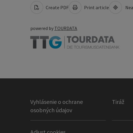
Create PDF
Print article
Nea
powered by
TOURDATA
Vyhlásenie o ochrane
Tiráž
osobných údajov
Adjust cookies