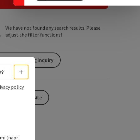
e Maps
 Apple Maps
We have not found any search results. Please
adjust the filter functions!
non-binding inquiry
Select language - Open menu
ký
ivacy policy
To the website
i (napr.