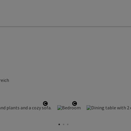
reich
Open copyright
Open copyright