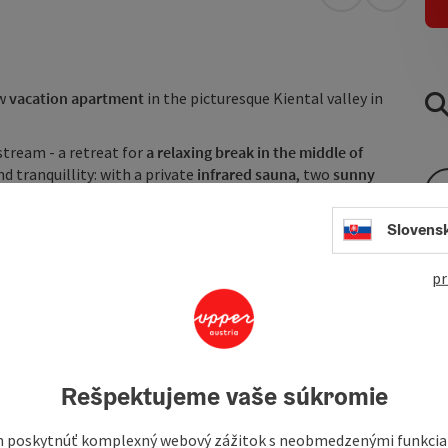
open in Googl
Open in
ew
vacation apartment
in the picturesque Kiental valley in
stream - a retreat for
a relaxing break in the middle of
 tranquillity: with a private
infrared sauna
, two
sunny
ire area for relaxing evenings. Lake Attersee is just a 10 to
to combine relaxation close to nature with comfortable
Slovens
e second ...
pr
Rešpektujeme vaše súkromie
 poskytnúť komplexný webový zážitok s neobmedzenými funkciam