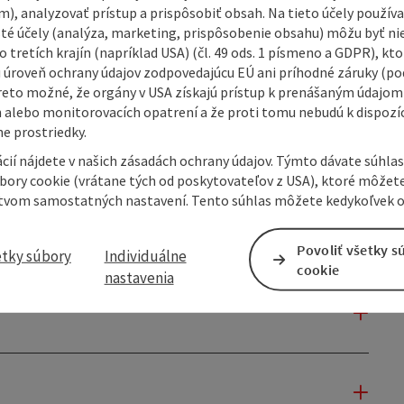
m), analyzovať prístup a prispôsobiť obsah. Na tieto účely použí
isté účely (analýza, marketing, prispôsobenie obsahu) môžu byť ni
 tretích krajín (napríklad USA) (čl. 49 ods. 1 písmeno a GDPR), kto
 úroveň ochrany údajov zodpovedajúcu EÚ ani príhodné záruky (podľ
reto možné, že orgány v USA získajú prístup k prenášaným údajom
 alebo monitorovacích opatrení a že proti tomu nebudú k dispozíc
e prostriedky.
cií nájdete v našich zásadách ochrany údajov. Týmto dávate súhlas
úbory cookie (vrátane tých od poskytovateľov z USA), ktoré môžet
tvom samostatných nastavení. Tento súhlas môžete kedykoľvek o
Povoliť všetky s
etky súbory
Individuálne
cookie
nastavenia