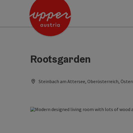
Accesskey
Accesskey
[0]
[2]
Rootsgarden
Steinbach am Attersee, Oberösterreich, Öster