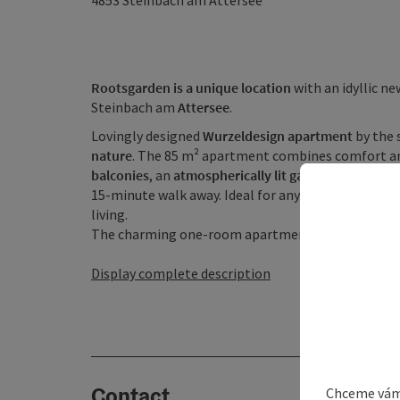
4853
Steinbach am Attersee
Rootsgarden is a unique location
with an idyllic n
Steinbach am
Attersee
.
Lovingly designed
Wurzeldesign apartment
by the 
nature
. The 85 m² apartment combines comfort and
balconies
, an
atmospherically lit garden
and a campf
15-minute walk away. Ideal for anyone who wants 
living.
The charming one-room apartment is located on th
Display complete description
Contact
Chceme vám