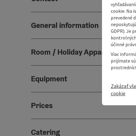
vyhľadávaní
cookie. Na 
prevedené do
General information
neposkytujú
GDPR). Je p
kontrolných
účinné právn
Room / Holiday Appartement
Viac informá
prijímate s
prostredníc
Equipment
Zakázať vš
cookie
Prices
Catering