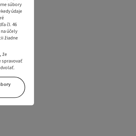
vame súbory
ekedy údaje
ré
a čl. 46
 na účely
ii žiadne
, že
e spravovať
dvolať.
úbory