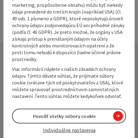
marketing, prispôsobenie obsahu) môžu byť niekedy
údaje prevedené do tretích krajín (napríklad USA) (čl.
49 ods. 1 písmeno a GDPR), ktoré neposkytujú úroveň
ochrany údajov zodpovedajúcu EÚ ani príhodné záruky
(podľa čl. 46 GDPR). Je preto možné, že orgány v USA
získajú prístup k prenášaným údajom na účely
kontrolných alebo monitorovacích opatrení a že
proti tomu nebudú k dispozícii žiadne účinné právne
prostriedky.
Contact
Viac informácií nájdete v našich zásadách ochrany
údajov. Týmto dávate súhlas, že prijímate súbory
cookie (vrátane tých od poskytovateľov z USA), ktoré
môžete spravovať prostredníctvom samostatných
Oberösterreich Tourismus Information
nastavení. Tento súhlas môžete kedykoľvek odvolať.
Freistädter Straße 119
A-4041 Linz
Povoliť všetky súbory cookie
Individuálne nastavenia
+43 732 221022