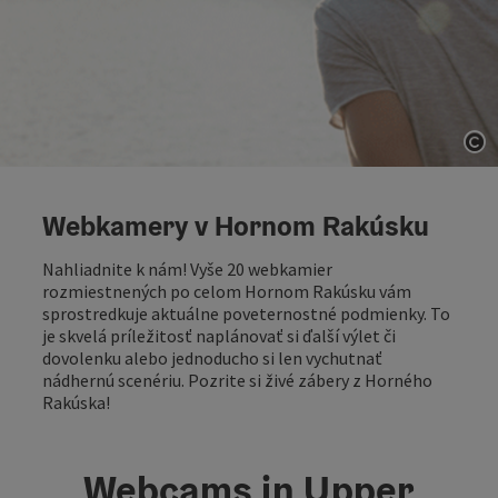
Op
Webkamery v Hornom Rakúsku
Nahliadnite k nám! Vyše 20 webkamier
rozmiestnených po celom Hornom Rakúsku vám
sprostredkuje aktuálne poveternostné podmienky. To
je skvelá príležitosť naplánovať si ďalší výlet či
dovolenku alebo jednoducho si len vychutnať
nádhernú scenériu. Pozrite si živé zábery z Horného
Rakúska!
Webcams in Upper