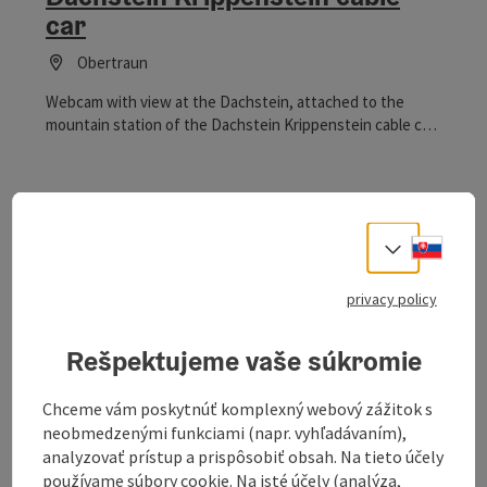
car
Obertraun
Webcam with view at the Dachstein, attached to the
mountain station of the Dachstein Krippenstein cable car
in Obertraun.
Slove
Select
Gosau am Dachstein, COOEE
alpin Hotel Dachstein
privacy policy
Gosau
Rešpektujeme vaše súkromie
Experience a 360 degrees live view of Gosau at Dachstein
Chceme vám poskytnúť komplexný webový zážitok s
neobmedzenými funkciami (napr. vyhľadávaním),
analyzovať prístup a prispôsobiť obsah. Na tieto účely
Last page
Next 
1
…
7
používame súbory cookie. Na isté účely (analýza,