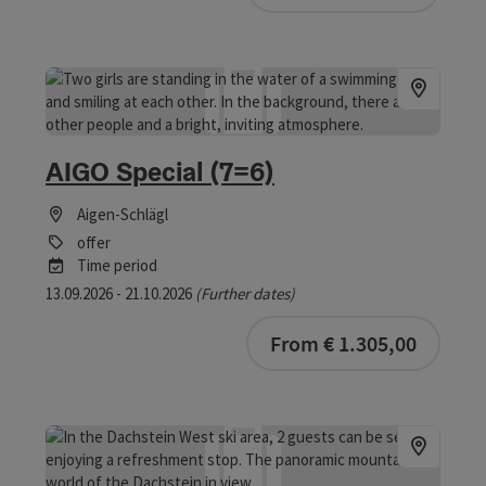
AIGO Special (7=6)
Aigen-Schlägl
offer
Time period
13.09.2026 - 21.10.2026
(Further dates)
bookab
From € 1.305,00