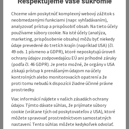
Rešpektujeme vaše súkromie
offer
Time period
Chceme vám poskytnúť komplexný webový zážitok s
01.12.2026 - 15.03.2027
(Further dates)
neobmedzenými funkciami (napr. vyhľadávaním),
bookab
analyzovať prístup a prispôsobiť obsah. Na tieto účely
From € 949,00
používame súbory cookie. Na isté účely (analýza,
marketing, prispôsobenie obsahu) môžu byť niekedy
údaje prevedené do tretích krajín (napríklad USA) (čl.
49 ods. 1 písmeno a GDPR), ktoré neposkytujú úroveň
ochrany údajov zodpovedajúcu EÚ ani príhodné záruky
(podľa čl. 46 GDPR). Je preto možné, že orgány v USA
získajú prístup k prenášaným údajom na účely
kontrolných alebo monitorovacích opatrení a že
Winter Romance
proti tomu nebudú k dispozícii žiadne účinné právne
prostriedky.
Liebenau
offer
Viac informácií nájdete v našich zásadách ochrany
Time period
údajov. Týmto dávate súhlas, že prijímate súbory
10.09.2025 - 31.12.2026
(Further dates)
cookie (vrátane tých od poskytovateľov z USA), ktoré
môžete spravovať prostredníctvom samostatných
bookab
From € 142,00
nastavení. Tento súhlas môžete kedykoľvek odvolať.