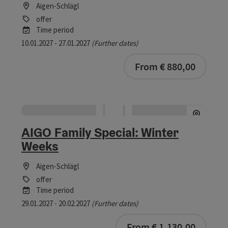
Aigen-Schlägl
offer
Time period
10.01.2027 - 27.01.2027
(Further dates)
bookab
From € 880,00
AIGO Family Special: Winter
Weeks
Aigen-Schlägl
offer
Time period
29.01.2027 - 20.02.2027
(Further dates)
bookab
From € 1.130,00