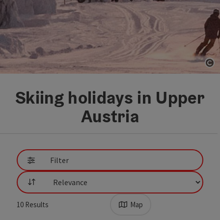
Op
Skiing holidays in Upper
Austria
Go directly to the results
Filter
List
10
Results
Map