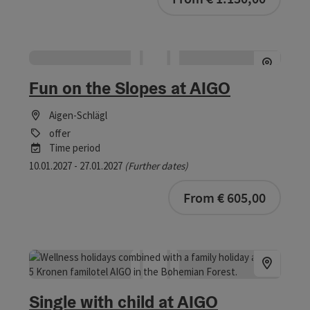
Fun on the Slopes at AIGO
Aigen-Schlägl
offer
Time period
10.01.2027 - 27.01.2027
(Further dates)
bookab
From € 605,00
Single with child at AIGO