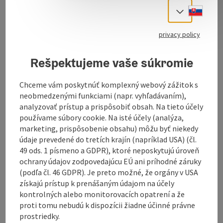
Slove
Gmunden`s best known sausage stand
Select
Gmunden`s best known sausage stand
privacy policy
At the town hall square in Gmunden, very central,
stands in old tradition Gruber`s Würstelstand.
Rešpektujeme vaše súkromie
"Gruber`s Scharfe" is known and loved by the people
of Gmunden as a typical snack. Take a look, the
Chceme vám poskytnúť komplexný webový zážitok s
sausage stand is open daily until 6 pm!
neobmedzenými funkciami (napr. vyhľadávaním),
analyzovať prístup a prispôsobiť obsah. Na tieto účely
používame súbory cookie. Na isté účely (analýza,
marketing, prispôsobenie obsahu) môžu byť niekedy
údaje prevedené do tretích krajín (napríklad USA) (čl.
49 ods. 1 písmeno a GDPR), ktoré neposkytujú úroveň
Contact
ochrany údajov zodpovedajúcu EÚ ani príhodné záruky
(podľa čl. 46 GDPR). Je preto možné, že orgány v USA
Opening hours
získajú prístup k prenášaným údajom na účely
kontrolných alebo monitorovacích opatrení a že
proti tomu nebudú k dispozícii žiadne účinné právne
Kitchen
prostriedky.