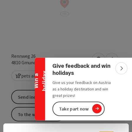
Collapse banner
Rennweg 26
open in Google
Open in 
4810
Gmunden
Give feedback and win
Colla
holidays
y
pets allowed
W
i
n
a
h
o
l
i
d
a
Give us your feedback on Austria
as a holiday destination and win
great prizes!
Send inquiry
Take part now
To the website