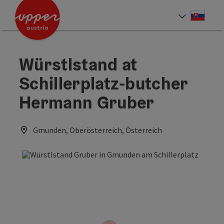
Accesskey
Accesskey
[0]
[2]
Slove
Select
Würstlstand at
Schillerplatz-butcher
Hermann Gruber
Gmunden, Oberösterreich, Österreich