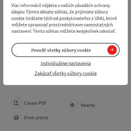
Viac informácií nájdete v našich zásadách ochrany
údajov. Týmto dávate súhlas, že prijímate súbory
Arrival
cookie (vrátane tých od poskytovateľov z USA), ktoré
môžete spravovať prostredníctvom samostatných
nastavení. Tento súhlas môžete kedykoľvek odvolať.
Suitability
Accessibility
Povoliť všetky súbory cookie
Individuálne nastavenia
Discover more
Zakázať všetky súbory cookie
Create PDF
Nearby
Print article