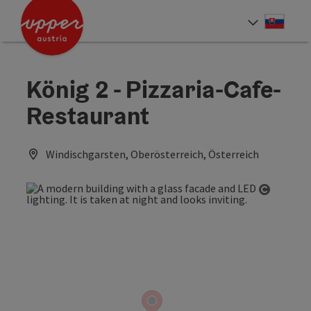
Accesskey
Accesskey
[0]
[2]
Slove
Select
König 2 - Pizzaria-Cafe-
Restaurant
Windischgarsten, Oberösterreich, Österreich
Open co