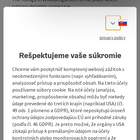
culinary delights come true.
We welcome our culinary guests with our nutritious,
Slove
delicious and affordable dishes. See for yourself and
Select
book a table with us!
privacy policy
Rešpektujeme vaše súkromie
Contact
Chceme vám poskytnúť komplexný webový zážitok s
neobmedzenými funkciami (napr. vyhľadávaním),
analyzovať prístup a prispôsobiť obsah. Na tieto účely
Opening hours
používame súbory cookie. Na isté účely (analýza,
marketing, prispôsobenie obsahu) môžu byť niekedy
údaje prevedené do tretích krajín (napríklad USA) (čl.
Kitchen
49 ods. 1 písmeno a GDPR), ktoré neposkytujú úroveň
ochrany údajov zodpovedajúcu EÚ ani príhodné záruky
(podľa čl. 46 GDPR). Je preto možné, že orgány v USA
Equipment
získajú prístup k prenášaným údajom na účely
kontrolných alebo monitorovacích opatrení a že