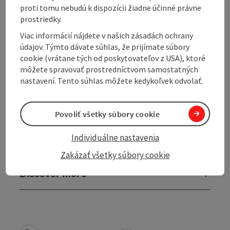
proti tomu nebudú k dispozícii žiadne účinné právne
Prices
prostriedky.
Viac informácií nájdete v našich zásadách ochrany
Arrival
údajov. Týmto dávate súhlas, že prijímate súbory
cookie (vrátane tých od poskytovateľov z USA), ktoré
môžete spravovať prostredníctvom samostatných
Suitability
nastavení. Tento súhlas môžete kedykoľvek odvolať.
Accessibility
Povoliť všetky súbory cookie
Individuálne nastavenia
Memberships
Zakázať všetky súbory cookie
Discover more