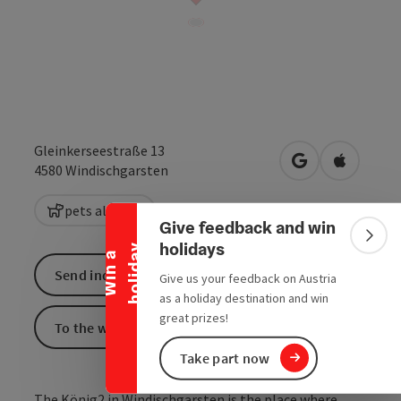
Gleinkerseestraße 13
Collapse banner
open in Google
Open in 
4580
Windischgarsten
pets allowed
Give feedback and win
Colla
holidays
y
W
i
n
a
h
o
l
i
d
a
Send inquiry
Give us your feedback on Austria
as a holiday destination and win
great prizes!
To the website
Take part now
The König2 in Windischgarsten is the place where