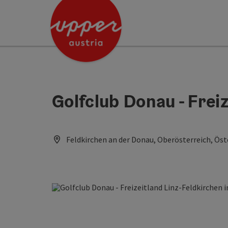
Accesskey
Accesskey
[0]
[2]
Golfclub Donau - Frei
Feldkirchen an der Donau, Oberösterreich, Öst