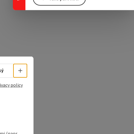
e Maps
 Apple Maps
Select language - Open menu
ký
ivacy policy
i (napr.