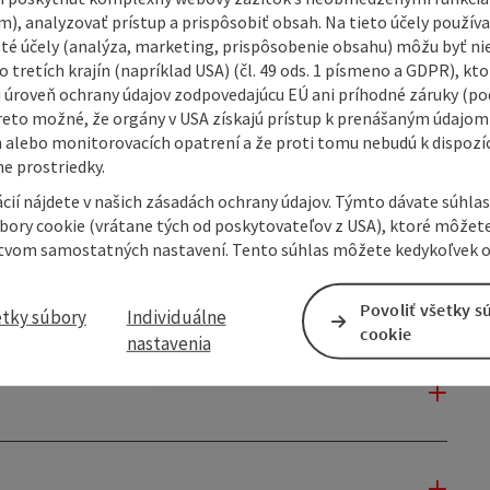
m), analyzovať prístup a prispôsobiť obsah. Na tieto účely použí
isté účely (analýza, marketing, prispôsobenie obsahu) môžu byť ni
 tretích krajín (napríklad USA) (čl. 49 ods. 1 písmeno a GDPR), kto
 úroveň ochrany údajov zodpovedajúcu EÚ ani príhodné záruky (podľ
reto možné, že orgány v USA získajú prístup k prenášaným údajom
 alebo monitorovacích opatrení a že proti tomu nebudú k dispozíc
e prostriedky.
cií nájdete v našich zásadách ochrany údajov. Týmto dávate súhlas
úbory cookie (vrátane tých od poskytovateľov z USA), ktoré môžet
tvom samostatných nastavení. Tento súhlas môžete kedykoľvek o
Povoliť všetky s
etky súbory
Individuálne
cookie
nastavenia