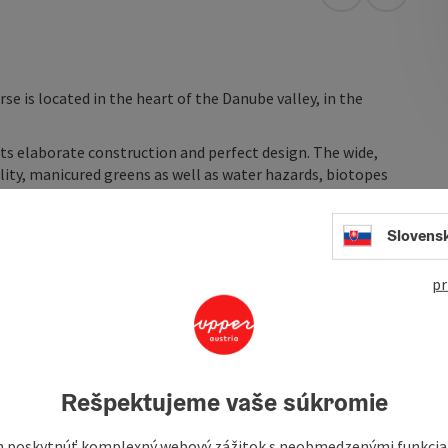
open in Googl
Open in
se is located in the heart of the Danube valley, in the
s elaborate construction and perfect design. The wide,
ility, manicured greens as well as water hazards, biotopes
s heart beat faster. Guests repeatedly award this course
Slovens
swimming lakes right next to the golf course, horse riding,
pr
nd traditional inns). ...
Rešpektujeme vaše súkromie
 poskytnúť komplexný webový zážitok s neobmedzenými funkciam