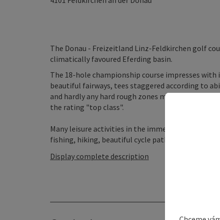
4101
Feldkirchen an der Donau
The Donau - Freizeitland Linz-Feldkirchen golf cour
climatically favoured Eferding basin.
The 18-hole championship course impresses with it
beautiful fairways, tees staggered according to ab
and hardly any hard rough zones make every golfer'
the rating "top class".
Many leisure activities in the immediate vicinity (
fishing, hiking, beautiful cycle paths, wine taverns a
Display complete description
Chceme vám