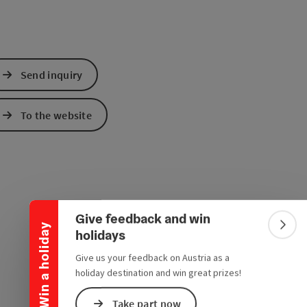
Send inquiry
To the website
Collapse banner
Give feedback and win
Win a holiday
Colla
holidays
Give us your feedback on Austria as a
holiday destination and win great prizes!
Take part now