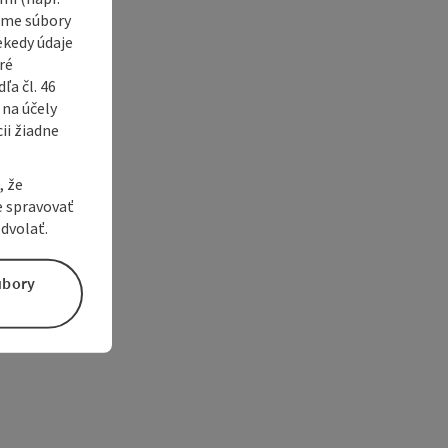
vame súbory
ekedy údaje
ré
a čl. 46
 na účely
ii žiadne
, že
e spravovať
dvolať.
úbory