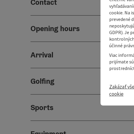
Contact
vyhľadávaní
cookie. Na 
prevedené do
neposkytujú
Opening hours
GDPR). Je p
kontrolných
účinné právn
Arrival
Viac informá
prijímate s
prostredníc
Golfing
Zakázať vš
cookie
Sports
Equipment