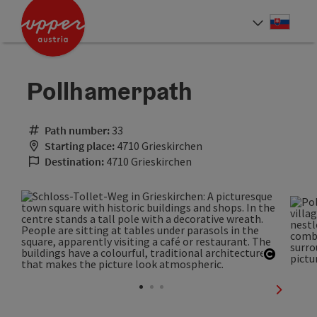
Accesskey
Accesskey
[0]
[2]
Slove
Select
Pollhamerpath
Path number:
33
Starting place:
4710 Grieskirchen
Destination:
4710 Grieskirchen
Open co
next sli