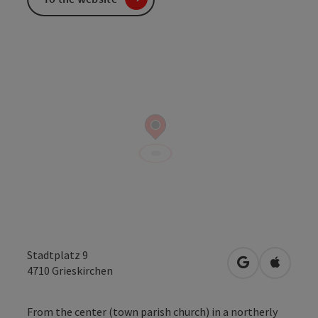
Stadtplatz 9
open in Googl
Open in
4710
Grieskirchen
From the center (town parish church) in a northerly