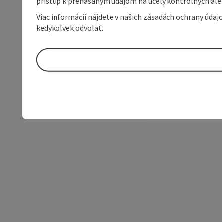
prístup k prenášaným údajom na účely kontrolných aleb
Viac informácií nájdete v našich zásadách ochrany úda
kedykoľvek odvolať.