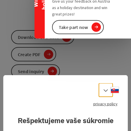
Give us your feedback on Austria
as a holiday destination and win
great prizes!
Take part now
Download GPS data
Create PDF
Send inquiry
To the website
Slove
Select
privacy policy
The Innbachtal Cycle Path (V1) has a length of 32.7
kilometers and takes you from Wolfsegg to Wallern
Rešpektujeme vaše súkromie
an der Trattnach.