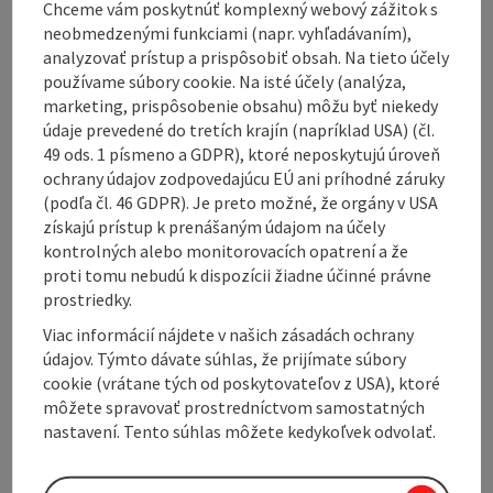
Chceme vám poskytnúť komplexný webový zážitok s
Kohlgrube (Wolfsegg) - Gaspoltshofen -
neobmedzenými funkciami (napr. vyhľadávaním),
Meggenhofen - Kematen am Innbach - Pichl bei Wels -
analyzovať prístup a prispôsobiť obsah. Na tieto účely
Krenglbach - Wallern an der Trattnach.
používame súbory cookie. Na isté účely (analýza,
marketing, prispôsobenie obsahu) môžu byť niekedy
V1a: Variant along the Innbach without Meggenhofen
údaje prevedené do tretích krajín (napríklad USA) (čl.
as well as variant Steinerkirchen a.I. (pilgrimage
49 ods. 1 písmeno a GDPR), ktoré neposkytujú úroveň
church Maria Rast).
ochrany údajov zodpovedajúcu EÚ ani príhodné záruky
(podľa čl. 46 GDPR). Je preto možné, že orgány v USA
E-bike rental at the Tourist-Info Bad Schallerbach
získajú prístup k prenášaným údajom na účely
kontrolných alebo monitorovacích opatrení a že
Free bike map available at the Tourist-Info Bad
proti tomu nebudú k dispozícii žiadne účinné právne
Schallerbach and Gallspach
prostriedky.
Viac informácií nájdete v našich zásadách ochrany
údajov. Týmto dávate súhlas, že prijímate súbory
cookie (vrátane tých od poskytovateľov z USA), ktoré
Tour and route information
môžete spravovať prostredníctvom samostatných
nastavení. Tento súhlas môžete kedykoľvek odvolať.
Variants and stages