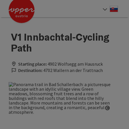
Accesskey
Accesskey
[0]
[2]
Slove
Select
V1 Innbachtal-Cycling
Path
Starting place:
4902 Wolfsegg am Hausruck
Destination:
4702 Wallern an der Trattnach
Open cop