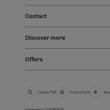
Contact
Discover more
Offers
Create PDF
Print article
Nea
powered by
TOURDATA