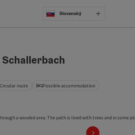
Select languag
Slovenský
 Schallerbach
Circular route
Possible accommodation
next slide