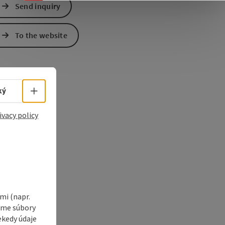
Send inquiry
e Maps
 Apple Maps
To the website
Select language - Open menu
ký
ivacy policy
i (napr.
vame súbory
ekedy údaje