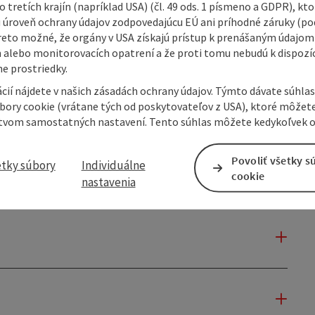
 tretích krajín (napríklad USA) (čl. 49 ods. 1 písmeno a GDPR), kto
 úroveň ochrany údajov zodpovedajúcu EÚ ani príhodné záruky (podľ
reto možné, že orgány v USA získajú prístup k prenášaným údajom
 alebo monitorovacích opatrení a že proti tomu nebudú k dispozíc
e prostriedky.
cií nájdete v našich zásadách ochrany údajov. Týmto dávate súhlas
úbory cookie (vrátane tých od poskytovateľov z USA), ktoré môžet
tvom samostatných nastavení. Tento súhlas môžete kedykoľvek o
Povoliť všetky s
etky súbory
Individuálne
cookie
nastavenia