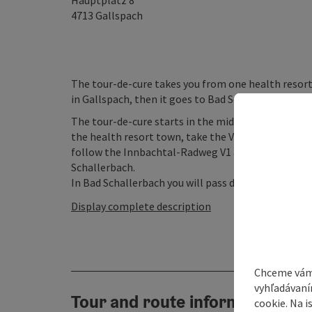
Hauptplatz 8
4713
Gallspach
The tour-de-cure takes you from one health resort 
in Gallspach, then it goes to Bad Schallerbach and
The tour-de-cure starts in the middle of Gallspach
the health resort town, take the V5 cycle path in t
follow the Innbachtal-Radweg V1 and before Hun
Schallerbach.
In Bad Schallerbach you will pass directly by the 
Display complete description
Chceme vám
vyhľadávaní
Tour and route information
cookie. Na 