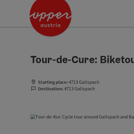
Accesskey
Accesskey
[0]
[2]
Tour-de-Cure: Biketo
Starting place:
4713 Gallspach
Destination:
4713 Gallspach