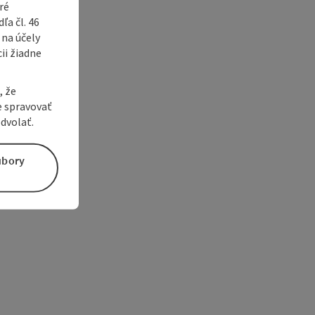
ré
a čl. 46
 na účely
ii žiadne
, že
e spravovať
dvolať.
úbory