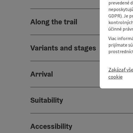
prevedené do
neposkytujú
GDPR). Je p
Along the trail
kontrolných
účinné právn
Viac informá
prijímate s
Variants and stages
prostredníc
Zakázať vš
Arrival
cookie
Suitability
Accessibility