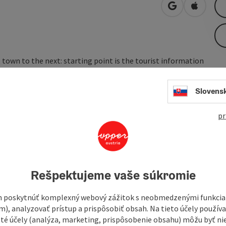
open in Googl
Open in
town to the next: starting point is the tourist information
 via Grieskirchen, Hofkirchen and St. Georgen back again.
 at the tourist information and the municipal office. From
Slovens
he direction of Pichl bei Wels. Shortly after Uttendorf you
gerberg you change to Panorama-Radweg R19 direction Bad
pr
EurothermenResort Bad Schallerbach, ...
Rešpektujeme vaše súkromie
 poskytnúť komplexný webový zážitok s neobmedzenými funkciam
m), analyzovať prístup a prispôsobiť obsah. Na tieto účely použí
isté účely (analýza, marketing, prispôsobenie obsahu) môžu byť ni