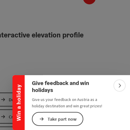
teractive elevation profile
Collapse banner
Give feedback and win
Win a holiday
Colla
holidays
Download GPS data
Give us your feedback on Austria as a
holiday destination and win great prizes!
Create PDF
Take part now